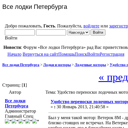
Все лодки Петербурга
Добро пожаловать,
Гость
. Пожалуйста,
войдите
или
зарегист
Войти
Новости
: Форум «Все лодки Петербурга» рад Вас приветствов
Начало
Вернуться на сайт
Помощь
Поиск
Войти
Регистрация
Все лодки Петербурга
>
Лодки и моторы
>
Лодочные моторы
>
Удобство 
« пре
Страниц: [
1
]
Автор
Тема: Удобство переноски лодочных мото
Все лодки
Удобство переноски лодочных мотор
Петербурга
«
:
30 Январь 2013, 21:40:58 »
Администратор
Главный Спец
Был у меня такой мотор: Ветерок 8М - д
близко стоящих не встречал. На Ветерке
удобно кидать его в ближайшие кусты.