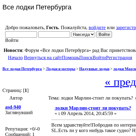
Все лодки Петербурга
Добро пожаловать,
Гость
. Пожалуйста,
войдите
или
зарегист
Войти
Новости
: Форум «Все лодки Петербурга» рад Вас приветствов
Начало
Вернуться на сайт
Помощь
Поиск
Войти
Регистрация
Все лодки Петербурга
>
Лодки и моторы
>
Надувные лодки
>
лодки Марли
« пре
Страниц: [
1
]
Автор
Тема: лодки Марлин-стоит ли покупать? 
asd-940
лодки Марлин-стоит ли покупать?
Заглянувший
«
:
09 Апрель 2014, 20:45:59 »
Всем здравствуйте!Побродив по интерн
Репутация: +0/-0
SL.Есть ли у кого нибудь такое судно? 
Сообщений: 1