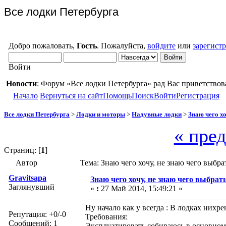
Все лодки Петербурга
Добро пожаловать,
Гость
. Пожалуйста,
войдите
или
зарегист
Войти
Новости
: Форум «Все лодки Петербурга» рад Вас приветствов
Начало
Вернуться на сайт
Помощь
Поиск
Войти
Регистрация
Все лодки Петербурга
>
Лодки и моторы
>
Надувные лодки
>
Знаю чего хо
« пре
Страниц: [
1
]
Автор
Тема: Знаю чего хочу, не знаю чего выбра
Gravitsapa
Знаю чего хочу, не знаю чего выбрать
Заглянувший
«
:
27 Май 2014, 15:49:21 »
Ну начало как у всегда : В лодках нихр
Репутация: +0/-0
Требования:
Сообщений: 1
Эксплуатировать собираюсь в основном 