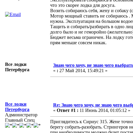
что это скорее лодка для досуга.
Возить собираюсь себя, жену и собаку (
Мотор мощный ставить не собираюсь . М
нужна. Эксплуатация на большом водоем
Тащить и собирать/разбирать в одно лиц
долго было и не геморойно (желательно)
Бюджет весьма ограничен. На лодку гот
прям меньше совсем никак.
Все лодки
Знаю чего хочу, не знаю чего выбрать
Петербурга
«
:
27 Май 2014, 15:49:21 »
Все лодки
Re: Знаю чего хочу, не знаю чего выб
Петербурга
«
Ответ #1 :
11 Июнь 2014, 01:05:12 »
Администратор
Главный Спец
Приглядитесь к Сириус 315. Жене точно
берегу собрать-разобрать. Стрингеров не
при необходимости моджно будет постав