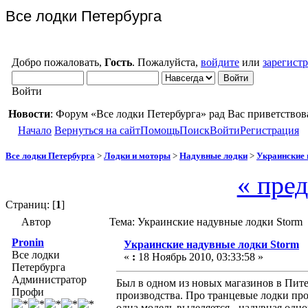
Все лодки Петербурга
Добро пожаловать,
Гость
. Пожалуйста,
войдите
или
зарегист
Войти
Новости
: Форум «Все лодки Петербурга» рад Вас приветствов
Начало
Вернуться на сайт
Помощь
Поиск
Войти
Регистрация
Все лодки Петербурга
>
Лодки и моторы
>
Надувные лодки
>
Украинские 
« пре
Страниц: [
1
]
Автор
Тема: Украинские надувные лодки Storm 
Pronin
Украинские надувные лодки Storm
Все лодки
«
:
18 Ноябрь 2010, 03:33:58 »
Петербурга
Администратор
Был в одном из новых магазинов в Пите
Профи
производства. Про транцевые лодки пром
одна модель выделяется - надувная одн