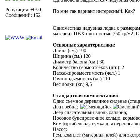
Репутация: +0/-0
По мне так вариант интересный. Как?
Сообщений: 152
Одноместная надувная лодка с размерами
материал ПВХ плотностью 750 гр/м2. Гар
Основные характеристики:
Длина (см.) 190
Ширина (см.) 120
Диаметр балона (см.) 30
Количество гермоотсеков
Пасcажировместимость (чел.) 1
Грузоподьемность (кг.) 110
Вес лодки (кг.) 9,5
Стандартная комплектация:
Одно съемное деревянное сиденье (стац
Два гребца;
Леер спасательный вдоль баллона;
Носовое буксировочное кольцо, кормовое
Комфортабельная сумка для переноса ло
Насос;
Рем. комплет (материал, клей) для экст