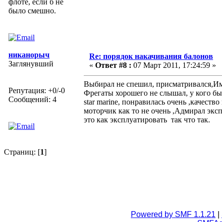
флоте, если б не
было смешно.
никанорыч
Re: порядок накачивания балонов
Заглянувший
«
Ответ #8 :
07 Март 2011, 17:24:59 »
Выбирал не спешил, присматривался,Име
Репутация: +0/-0
Фрегаты хорошего не слышал, у кого был
Сообщений: 4
star marine, понравилась очень ,качеств
моторчик как то не очень ,Адмирал экс
это как эксплуатировать так что так.
Страниц: [
1
]
Powered by SMF 1.1.21
|