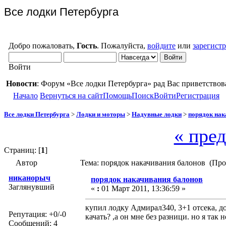
Все лодки Петербурга
Добро пожаловать,
Гость
. Пожалуйста,
войдите
или
зарегист
Войти
Новости
: Форум «Все лодки Петербурга» рад Вас приветствов
Начало
Вернуться на сайт
Помощь
Поиск
Войти
Регистрация
Все лодки Петербурга
>
Лодки и моторы
>
Надувные лодки
>
порядок нак
« пре
Страниц: [
1
]
Автор
Тема: порядок накачивания балонов (Про
никанорыч
порядок накачивания балонов
Заглянувший
«
:
01 Март 2011, 13:36:59 »
купил лодку Адмирал340, 3+1 отсека, д
Репутация: +0/-0
качать? ,а он мне без разници. но я так
Сообщений: 4