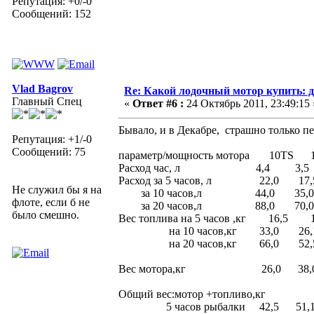
Репутация: +0/-0
Сообщений: 152
Vlad Bagrov
Re: Какой лодочный мотор купить: д
Главный Спец
«
Ответ #6 :
24 Октябрь 2011, 23:49:15 
Бывало, и в Декабре, страшно только 
Репутация: +1/-0
Сообщений: 75
параметр/мощность мотора 10T
Расход час, л 4,4 3,5
Расход за 5 часов, л 22,0 17
Не служил бы я на
за 10 часов,л 44,0 35,0
флоте, если б не
за 20 часов,л 88,0 70,0
было смешно.
Вес топлива на 5 часов ,кг 16,
на 10 часов,кг 33,0 26,1
на 20 часов,кг 66,0 52,
Вес мотора,кг 26,0 38,0 
Общий вес:мотор +топливо,кг
5 часов рыбалки 42,5 51,1