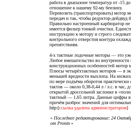
работа в диапазоне температур от -15
отношение к нашему 92-му бензину.
Перевозить (транспортировать) мотор 
передач и так, чтобы редуктор-дейдвуд
Правильно настроенный карбюратор не п
имеется фильтр тонкой очистки. Единс
инструкцию к мотору и строго следовать
контрольного отверстия контура охлажд
препятствиям.
4-х тактные лодочные моторы — это уж
Любое вмешательство во внутренности м
конструкционных особенностей мотор м
Плюсы четырёхтактных моторов — в эксп
меньшей вредности выхлопа. На низких
по мере подъёма оборотов практически 
тактов — около 0,38-0,44 л / л.с. в час, 
открытой дроссельной заслонке в «полную
тактный — 1,65 литра. Данные цифры в
причём разброс значений для оптимально
http:[
ссылка удалена администратором
]
«
Последнее редактирование: 24 Октябр
от Pronin
»