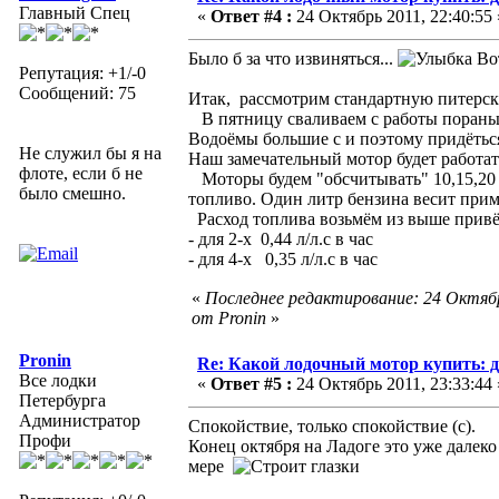
Главный Спец
«
Ответ #4 :
24 Октябрь 2011, 22:40:55 
Было б за что извиняться...
Вот
Репутация: +1/-0
Сообщений: 75
Итак, рассмотрим стандартную питерск
В пятницу сваливаем с работы пораньше
Водоёмы большие с и поэтому придёться
Не служил бы я на
Наш замечательный мотор будет работать
флоте, если б не
Моторы будем "обсчитывать" 10,15,20 л.
было смешно.
топливо. Один литр бензина весит приме
Расход топлива возьмём из выше привё
- для 2-х 0,44 л/л.с в час
- для 4-х 0,35 л/л.с в час
«
Последнее редактирование: 24 Октябр
от Pronin
»
Pronin
Re: Какой лодочный мотор купить: д
Все лодки
«
Ответ #5 :
24 Октябрь 2011, 23:33:44 
Петербурга
Администратор
Спокойствие, только спокойствие (с).
Профи
Конец октября на Ладоге это уже далек
мере