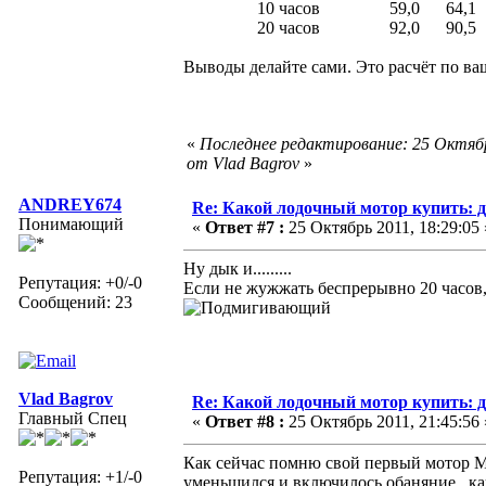
10 часов 59,0 64,1 8
20 часов 92,0 90,5
Выводы делайте сами. Это расчёт по ваш
«
Последнее редактирование: 25 Октябр
от Vlad Bagrov
»
ANDREY674
Re: Какой лодочный мотор купить: д
Понимающий
«
Ответ #7 :
25 Октябрь 2011, 18:29:05 
Ну дык и.........
Репутация: +0/-0
Если не жужжать беспрерывно 20 часов, а
Сообщений: 23
Vlad Bagrov
Re: Какой лодочный мотор купить: д
Главный Спец
«
Ответ #8 :
25 Октябрь 2011, 21:45:56 
Как сейчас помню свой первый мотор Me
Репутация: +1/-0
уменьшился и включилось обаняние...к