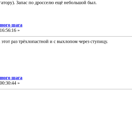
гатору). Запас по дросселю ещё небольшой был.
нного шага
16:56:16 »
этот раз трёхлопастной и с выхлопом через ступицу.
нного шага
00:30:44 »