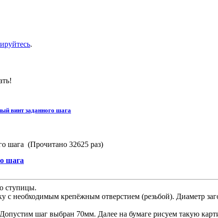
рируйтесь
.
ать!
ый винт заданного шага
го шага (Прочитано 32625 раз)
о шага
»
о ступицы.
с необходимым крепёжным отверстием (резьбой). Диаметр загот
Допустим шаг выбран 70мм. Далее на бумаге рисуем такую карт