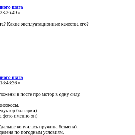
нного шага
23:26:49 »
нта? Какие эксплуатационные качества его?
нного шага
18:48:36 »
ожены в посте про мотор в одну силу.
ензокосы.
едуктор болгарки)
 фото именно он)
.(дальше кончилась пружина безмена).
делена по погодным условиям.