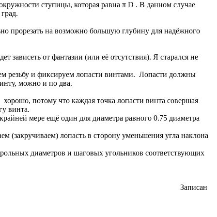
кружности ступицы, которая равна π D . В данном случае
 град.
льно прорезать на возможно большую глубину для надёжного
т зависеть от фантазии (или её отсутствия). Я старался не
заем резьбу и фиксируем лопасти винтами. Лопасти должны
инту, можно и по два.
ь хорошо, потому что каждая точка лопасти винта совершая
гу винта.
крайней мере ещё один для диаметра равного 0.75 диаметра
аем (закручиваем) лопасть в сторону уменьшения угла наклона
онтрольных диаметров и шаговых угольников соответствующих
Записан