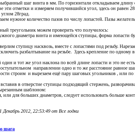
выбранный шаг винта в мм. По горизонтали откладываем длину о
е эти отметки и измеряем получившийся угол, здесь он равен 28
 углом 28град.
езаем нужное количество пазов по числу лопастей. Пазы желате
нный треугольник можем проверить что получилось:
ужного диаметра винта и имеющейся ступицы, форма лопасти буде
сверлим ступицу насквозь, вместе с лопастями под резьбу. Наре
сключить разбалтывание на резьбе. Здесь крепление по одному в
один и тот же угол наклона по всей длине лопасти и это не ест
поступательном направлении одно и то же расстояние равное ша
ости строим и вырезаем ещё пару шаговых угольников , или по 
и вставив в отверстие ступицы подходящий стержень, разворачив
 вырезанным шаблоном:
я, или для больших диаметров, следует использовать больше к
 Декабрь 2012, 22:53:49 от Все лодки
о шага
»