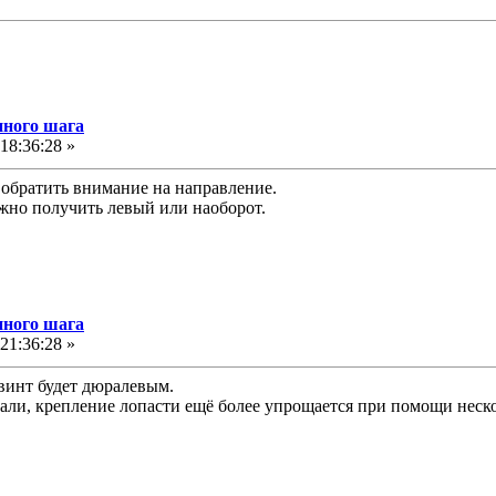
нного шага
18:36:28 »
 обратить внимание на направление.
жно получить левый или наоборот.
нного шага
21:36:28 »
 винт будет дюралевым.
тали, крепление лопасти ещё более упрощается при помощи неско