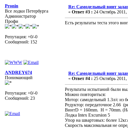
Pronin
Re: Самодельный винт зада
Все лодки Петербурга
«
Ответ #3 :
24 Октябрь 2011, 
Администратор
Профи
Есть результаты теста этого ви
Репутация: +0/-0
Сообщений: 152
ANDREY674
Re: Самодельный винт зада
Понимающий
«
Ответ #4 :
25 Октябрь 2011, 
Результаты испытаний были выл
Репутация: +0/-0
Можно повториться:
Сообщений: 23
Мотор: самодельный 1.3л/с из б
Редуктор: передаточное 2.66 (р
ВинтD = 160mm. H = 70mm. (На
Лодка Intex Excursion 5
Упор на швартовых: более 12кг
Скорость максимальная не опре