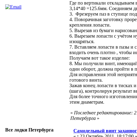
Где по вертикали откладываем 
3,14*40 =125.6мм. Соединяем дв
3. Фрезеруем паз в ступице под
4. Поворачивая заготовку прор
крепления лопасти.
5. Вырезав из бумаги нарисова
6. Вырезаем лопасти с учётом н
изощряться.
7. Вставляем лопасти в пазы и 
входить очень плотно , чтобы и
Получаем вот такое изделие:
8. Мы получили винт, имеющий 
один оборот, должна пройти в 
Для исправления этой неприятн
готового винта.
Зажав конец лопасти в тисках 
(шага), контролируя результат
Для более точного изготовлени
этим диаметрам.
«
Последнее редактирование: 21
Петербурга
»
Все лодки Петербурга
Самодельный винт заданног
«
:
23 Октябрь 2011, 18:17:00 