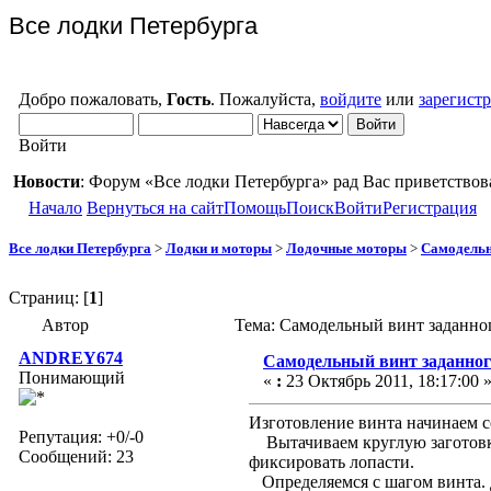
Все лодки Петербурга
Добро пожаловать,
Гость
. Пожалуйста,
войдите
или
зарегист
Войти
Новости
: Форум «Все лодки Петербурга» рад Вас приветствов
Начало
Вернуться на сайт
Помощь
Поиск
Войти
Регистрация
Все лодки Петербурга
>
Лодки и моторы
>
Лодочные моторы
>
Самодельн
Страниц: [
1
]
Автор
Тема: Самодельный винт заданно
ANDREY674
Самодельный винт заданног
Понимающий
«
:
23 Октябрь 2011, 18:17:00 
Изготовление винта начинаем с
Репутация: +0/-0
Вытачиваем круглую заготовку 
Сообщений: 23
фиксировать лопасти.
Определяемся с шагом винта. 