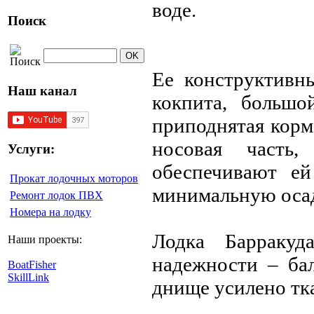
воде.
Поиск
Ее конструктивн
Наш канал
кокпита, большо
приподнятая корм
носовая часть
Услуги:
обеспечивают ей
Прокат лодочных моторов
минимальную осад
Ремонт лодок ПВХ
Номера на лодку
Лодка Барракуд
Наши проекты:
надежности – ба
BoatFisher
SkillLink
днище усилено тк