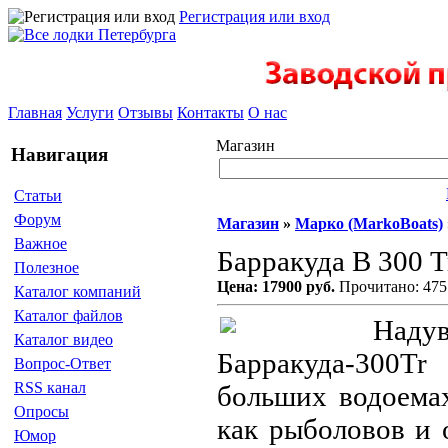
Регистрация или вход
Главная
Услуги
Отзывы
Контакты
О нас
Магазин
Навигация
Статьи
Форум
Магазин
»
Марко (MarkoBoats)
Важное
Барракуда В 300 T
Полезное
Цена: 17900 руб.
Прочитано: 475
Каталог компаний
Каталог файлов
На
Каталог видео
Барракуда-300Tr
Вопрос-Ответ
RSS канал
больших водоемах
Опросы
как рыболовов и 
Юмор