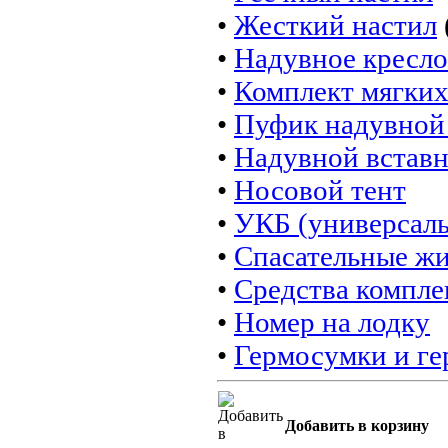
•
Жесткий настил
•
Надувное кресло
•
Комплект мягких
•
Пуфик надувной
•
Надувной вставн
•
Носовой тент
•
УКБ (универсал
•
Спасательные ж
•
Средства компле
•
Номер на лодку
•
Гермосумки и г
Добавить в корзину