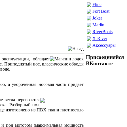
Flinc
Fort Boat
Joker
Marlin
RiverBoats
X-River
Аксессуары
Присоединяйся
эксплуатации, обладает
ВКонтакте
е. Приподнятый нос, классические обводы
воде.
ю, а укороченная носовая часть придает
е весла перевозятся
века. Разборный пол
ще изготовлено из ПВХ ткани плотностью
ак и под мотором (максимальная мощность