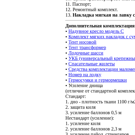
11. Паспорт;
12. Ремонтный комплект.
13.
Накладка мягкая на лавку 
Дополнительная комплектация
•
Надувное кресло модель С
•
Комплект мягких накладок с су
•
Тент носовой
•
Тент трансформер
•
Лодочные шасси
•
УКБ (универсальный крепежны
•
Спасательные жилеты
•
Средства комплектации маломе
•
Номер на лодку
•
Гермосумки и гермормешки
• Усиление днища
(отличие от стандартной комплек
Стандарт:
1. дно - плотность ткани 1100 г/м
2. защита киля
3. усиление баллонов 0,5 м
Нестандарт (усиление):
1. усиление киля
2. усиление баллонов 2,3 м
3. усиление пайол, стрингеров