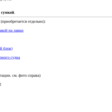
с сумкой
.
(приобретается отдельно):
мкой на лавки
й блок)
рного судна
тации. см. фото справа)
2