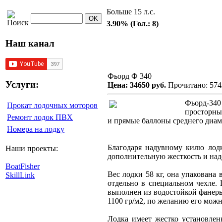
Больше 15 л.с.
3.90% (Гол.: 8)
Наш канал
Фьорд Ф 340
Услуги:
Цена: 34650 руб.
Прочитано: 574
Фьорд-340
Прокат лодочных моторов
просторны
Ремонт лодок ПВХ
и прямые баллоны среднего диам
Номера на лодку
Благодаря надувному килю лодк
Наши проекты:
дополнительную жесткость и над
BoatFisher
Вес лодки 58 кг, она упакована
SkillLink
отдельно в специальном чехле. 
выполнен из водостойкой фанер
1100 гр/м2, по желанию его мож
Лодка имеет жестко установлен