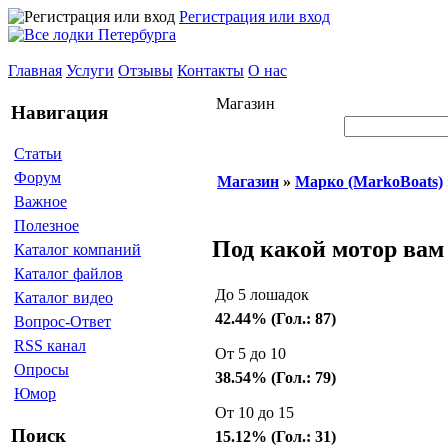
Регистрация или вход
Главная
Услуги
Отзывы
Контакты
О нас
Магазин
Навигация
Статьи
Форум
Магазин
»
Марко (MarkoBoats)
Важное
Полезное
Под какой мотор вам
Каталог компаний
Каталог файлов
До 5 лошадок
Каталог видео
42.44% (Гол.: 87)
Вопрос-Ответ
RSS канал
От 5 до 10
Опросы
38.54% (Гол.: 79)
Юмор
От 10 до 15
Поиск
15.12% (Гол.: 31)