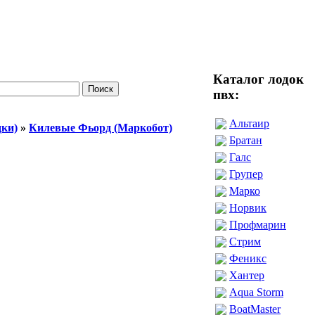
Каталог лодок
пвх:
Альтаир
дки)
»
Килевые Фьорд (Маркобот)
Братан
Галс
Групер
Марко
Норвик
Профмарин
Стрим
Феникс
Хантер
Aqua Storm
BoatMaster