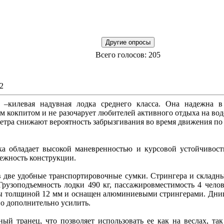
Всего голосов: 205
2
 –килевая надувная лодка среднего класса. Она надежна в 
м кокпитом и не разочарует любителей активного отдыха на вод
етра снижают вероятность забрызгивания во время движения по 
а обладает высокой маневренностью и курсовой устойчивость
ежность конструкции.
 в две удобные транспортировочные сумки. Стрингера и складны
Грузоподъемность лодки 490 кг, пассажировместимость 4 чело
ы толщиной 12 мм и оснащен алюминиевыми стрингерами. Дни
но дополнительно усилить.
ный транец, что позволяет использовать ее как на веслах, т