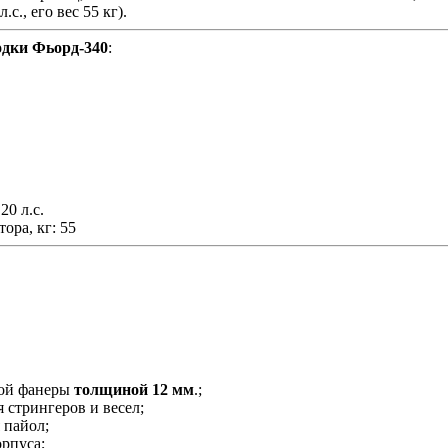
с., его вес 55 кг).
одки Фьорд-340
:
0 л.с.
ора, кг: 55
кой фанеры
толщиной 12 мм
.;
 стрингеров и весел;
 пайол;
орпуса;