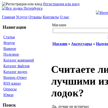
Регистрация или вход
Главная
Услуги
Отзывы
Контакты
О нас
Магазин
Навигация
Статьи
Форум
Магазин
»
Аксессуары
»
Надув
Важное
Полезное
Каталог компаний
Считаете л
Каталог файлов
Каталог видео
лучшими из
Вопрос-Ответ
RSS канал
Опросы
лодок?
Юмор
Поиск
Да, лучше не встречал