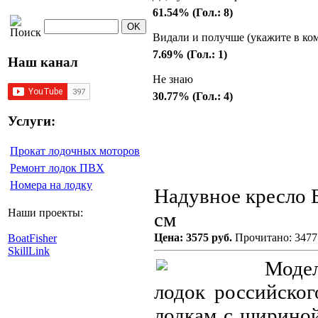
61.54% (Гол.: 8)
Видали и получше (укажите в ко
7.69% (Гол.: 1)
Наш канал
Не знаю
30.77% (Гол.: 4)
Услуги:
Прокат лодочных моторов
Ремонт лодок ПВХ
Номера на лодку
Надувное кресло Б
Наши проекты:
см
Цена: 3575 руб.
Прочитано: 3477
BoatFisher
SkillLink
Модел
лодок российског
лодкам с шириной