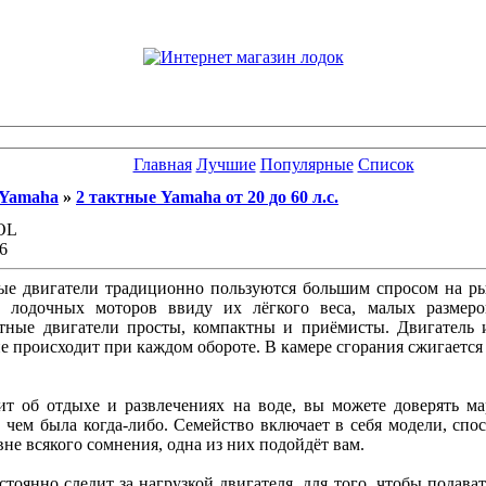
Главная
Лучшие
Популярные
Список
Yamaha
»
2 тактные Yamaha от 20 до 60 л.с.
OL
6
ые двигатели традиционно пользуются большим спросом на р
х лодочных моторов ввиду их лёгкого веса, малых размер
ктные двигатели просты, компактны и приёмисты. Двигатель 
е происходит при каждом обороте. В камере сгорания сжигается
дит об отдыхе и развлечениях на воде, вы можете доверять м
 чем была когда-либо. Семейство включает в себя модели, спо
 вне всякого сомнения, одна из них подойдёт вам.
оянно следит за нагрузкой двигателя, для того, чтобы подават