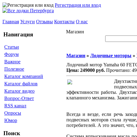
Регистрация или вход
Главная
Услуги
Отзывы
Контакты
О нас
Магазин
Навигация
Статьи
Форум
Магазин
»
Лодочные моторы
»
Важное
Лодочный мотор Yamaha 60 FET
Полезное
Цена: 249000 руб.
Прочитано: 49
Каталог компаний
Двухтактн
Каталог файлов
подвесны
Каталог видео
эффективности работы. Двухта
клапанного механизма. Зажигани
Вопрос-Ответ
RSS канал
Опросы
Всегда и везде, если речь захо
подвесных моторов стала лучше,
Юмор
потребителей. А это значит, что,
Поиск
Система впрыскивания масла пост