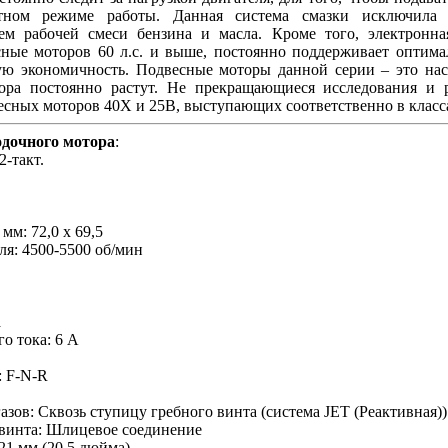
тном режиме работы. Данная система смазки исключила 
ем рабочей смеси бензина и масла. Кроме того, электронная
сные моторов 60 л.с. и выше, постоянно поддерживает оптима
ю экономичность. Подвесные моторы данной серии – это нас
ра постоянно растут. Не прекращающиеся исследования и 
есных моторов 40Х и 25В, выступающих соответственно в класса
одочного мотора
:
2-такт.
мм: 72,0 x 69,5
ля: 4500-5500 об/мин
а
о тока: 6 А
: F-N-R
зов: Сквозь ступицу гребного винта (система JET (Реактивная))
 винта: Шлицевое соединение
521 мм (20,5 дюйма)