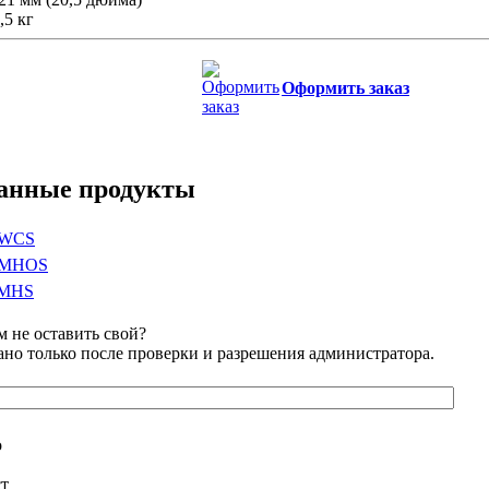
,5 кг
Оформить заказ
занные продукты
HWCS
 NMHOS
BМHS
 не оставить свой?
но только после проверки и разрешения администратора.