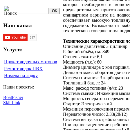
которое необходимо в конкре
предварительным приготовлени
стандартном варианте на подве
обеспечивает высокую топливну
Наш канал
содержанию. Возможности выбо
технического совершенства подв
Технические характеристики л
Описание двигателя: 3-цилиндр. 
Услуги:
Рабочий объём, см: 849
Степень сжатия: 6,1
Прокат лодочных моторов
Мощность (л.с.): 60
Диаметр цилиндра х ход поршня, 
Ремонт лодок ПВХ
Диапазон макс. оборотов двигате
Номера на лодку
Система питания: 3 карбюратора
Топливный бак, л: 24
Наши проекты:
Макс. расход топлива (л/ч): 23
Система смазки: Инжекция масл
BoatFisher
Мощность генератора переменног
SkillLink
Стартер: Электрический
Механизм переключения передач
Передаточное число: 2,33(28/12)
Система выпуска отработавших га
Приводное зацепление гребного
Транцевая высота двигателя: L: 