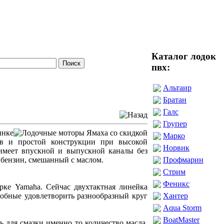
Каталог лодок
пвх:
Альтаир
Братан
Галс
Групер
ынке
Марко
ов и простой конструкции при высокой
Норвик
имеет впускной и выпускной каналы без
 бензин, смешанный с маслом.
Профмарин
Стрим
Феникс
арке Yamaha. Сейчас двухтактная линейка
собные удовлетворить разнообразный круг
Хантер
Aqua Storm
BoatMaster
ь для смазки именно то количество масла,