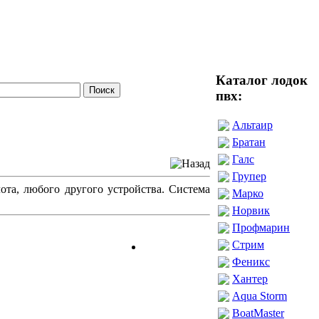
Каталог лодок
пвх:
Альтаир
Братан
Галс
Групер
та, любого другого устройства. Система
Марко
Норвик
Профмарин
Стрим
Феникс
Хантер
Aqua Storm
BoatMaster