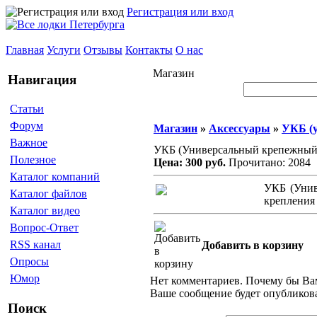
Регистрация или вход
Главная
Услуги
Отзывы
Контакты
О нас
Магазин
Навигация
Статьи
Форум
Магазин
»
Аксессуары
»
УКБ (
Важное
УКБ (Универсальный крепежный
Полезное
Цена: 300 руб.
Прочитано: 2084
Каталог компаний
УКБ (Унив
Каталог файлов
крепления
Каталог видео
Вопрос-Ответ
RSS канал
Добавить в корзину
Опросы
Юмор
Нет комментариев. Почему бы Вам
Ваше сообщение будет опубликова
Поиск