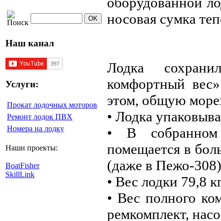
оборудованной ло
носовая сумка теп
Наш канал
Лодка сохрани
комфортный вес»
Услуги:
этом, общую море
Прокат лодочных моторов
• Лодка упаковыва
Ремонт лодок ПВХ
Номера на лодку
• В собранном 
помещается в бол
Наши проекты:
(даже в Пежо-308
BoatFisher
SkillLink
• Вес лодки 79,8 к
• Вес полного ком
ремкомплект, насос