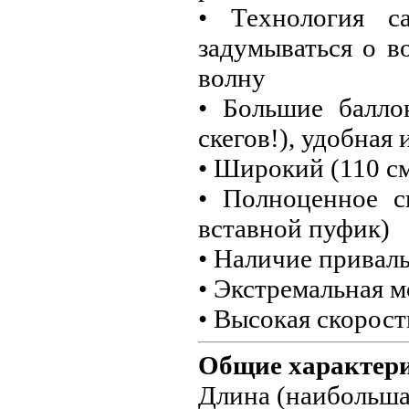
• Технология с
задумываться о в
волну
• Большие балло
скегов!), удобная
• Широкий (110 с
• Полноценное с
вставной пуфик)
• Наличие привал
• Экстремальная 
• Высокая скорост
Общие характер
Длина (наибольша