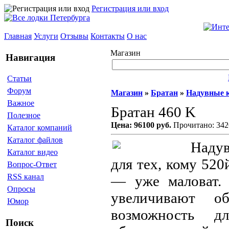
Регистрация или вход
Главная
Услуги
Отзывы
Контакты
О нас
Магазин
Навигация
Статьи
Форум
Магазин
»
Братан
»
Надувные 
Важное
Братан 460 K
Полезное
Цена: 96100 руб.
Прочитано: 342
Каталог компаний
Каталог файлов
Надув
Каталог видео
для тех, кому 520
Вопрос-Ответ
RSS канал
— уже маловат.
Опросы
увеличивают о
Юмор
возможность д
Поиск