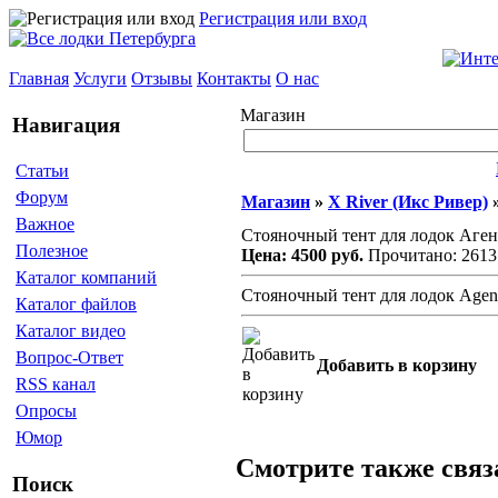
Регистрация или вход
Главная
Услуги
Отзывы
Контакты
О нас
Магазин
Навигация
Статьи
Форум
Магазин
»
X River (Икс Ривер)
Важное
Стояночный тент для лодок Агент
Полезное
Цена: 4500 руб.
Прочитано: 2613
Каталог компаний
Стояночный тент для лодок Agent,
Каталог файлов
Каталог видео
Вопрос-Ответ
Добавить в корзину
RSS канал
Опросы
Юмор
Смотрите также свя
Поиск