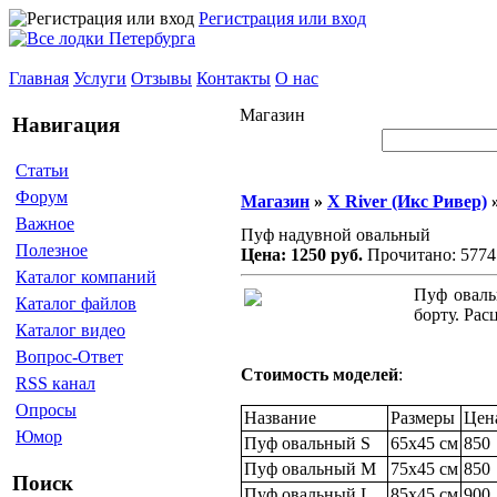
Регистрация или вход
Главная
Услуги
Отзывы
Контакты
О нас
Магазин
Навигация
Статьи
Форум
Магазин
»
X River (Икс Ривер)
Важное
Пуф надувной овальный
Полезное
Цена: 1250 руб.
Прочитано: 5774
Каталог компаний
Пуф оваль
Каталог файлов
борту. Рас
Каталог видео
Вопрос-Ответ
Стоимость моделей
:
RSS канал
Опросы
Название
Размеры
Цен
Юмор
Пуф овальный S
65x45 см
850
Пуф овальный M
75x45 см
850
Поиск
Пуф овальный L
85x45 см
900