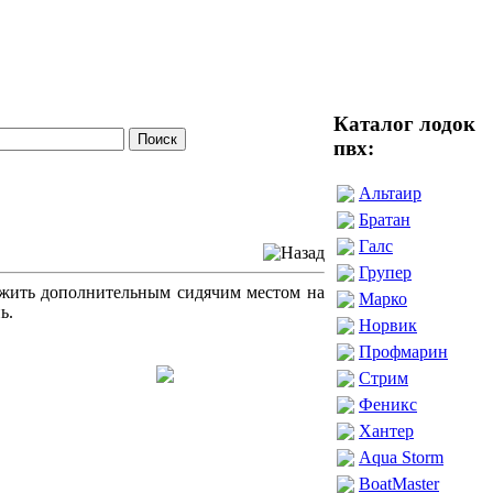
Каталог лодок
пвх:
Альтаир
Братан
Галс
Групер
лужить дополнительным сидячим местом на
Марко
ь.
Норвик
Профмарин
Стрим
Феникс
Хантер
Aqua Storm
BoatMaster