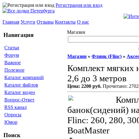
Регистрация или вход
Главная
Услуги
Отзывы
Контакты
О нас
Магазин
Навигация
Статьи
Форум
Магазин
»
Флинк (Flinc)
»
Аксе
Важное
Комплект мягких н
Полезное
2,6 до 3 метров
Каталог компаний
Каталог файлов
Цена: 2200 руб.
Прочитано: 2702
Каталог видео
Ком
Вопрос-Ответ
RSS канал
банок(сидений) н
Опросы
Flinc: 260, 280, 30
Юмор
BoatMaster
Поиск