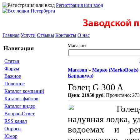
Регистрация или вход
Главная
Услуги
Отзывы
Контакты
О нас
Магазин
Навигация
Статьи
Форум
Магазин
»
Марко (MarkoBoats)
Барракуда)
Важное
Полезное
Голец G 300 A
Каталог компаний
Цена: 21950 руб.
Прочитано: 273
Каталог файлов
Каталог видео
Голец
Вопрос-Ответ
надувная лодка, у
RSS канал
водоемах и ре
Опросы
Юмор
превосходно зар