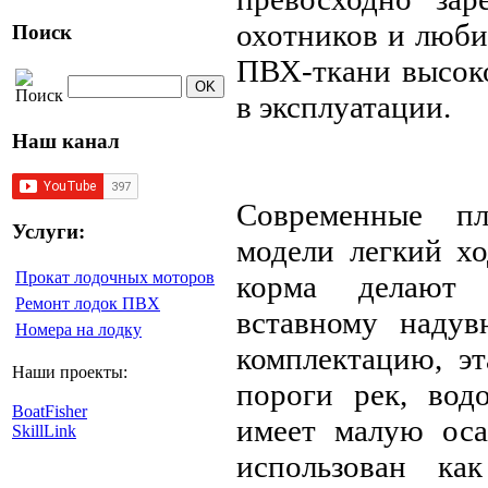
охотников и люби
Поиск
ПВХ-ткани высоко
в эксплуатации.
Наш канал
Современные пл
Услуги:
модели легкий х
Прокат лодочных моторов
корма делают е
Ремонт лодок ПВХ
вставному надув
Номера на лодку
комплектацию, эт
Наши проекты:
пороги рек, вод
BoatFisher
имеет малую оса
SkillLink
использован ка