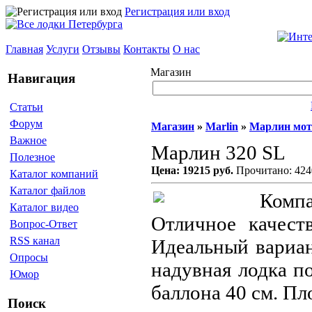
Регистрация или вход
Главная
Услуги
Отзывы
Контакты
О нас
Магазин
Навигация
Статьи
Форум
Магазин
»
Marlin
»
Марлин мо
Важное
Марлин 320 SL
Полезное
Цена: 19215 руб.
Прочитано: 424
Каталог компаний
Каталог файлов
Компа
Каталог видео
Отличное качест
Вопрос-Ответ
RSS канал
Идеальный вариан
Опросы
надувная лодка п
Юмор
баллона 40 см. Пло
Поиск