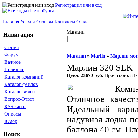
Регистрация или вход
Главная
Услуги
Отзывы
Контакты
О нас
Магазин
Навигация
Статьи
Форум
Магазин
»
Marlin
»
Марлин мо
Важное
Марлин 320 SLK
Полезное
Цена: 23670 руб.
Прочитано: 837
Каталог компаний
Каталог файлов
Компа
Каталог видео
Отличное качест
Вопрос-Ответ
RSS канал
Идеальный вари
Опросы
надувная лодка п
Юмор
баллона 40 см. Пло
Поиск