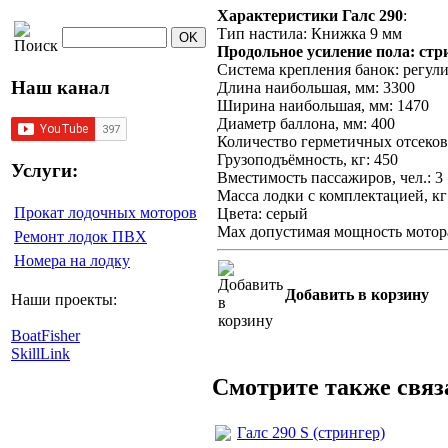
Характеристики Галс 290
:
Тип настила: Книжка 9 мм
Продольное усиление пола: стри
Система крепления банок: регул
Наш канал
Длина наибольшая, мм: 3300
Ширина наибольшая, мм: 1470
Диаметр баллона, мм: 400
Количество герметичных отсеков,
Грузоподъёмность, кг: 450
Услуги:
Вместимость пассажиров, чел.: 3
Масса лодки с комплектацией, кг
Прокат лодочных моторов
Цвета: серый
Max допустимая мощность мотора,
Ремонт лодок ПВХ
Номера на лодку
Добавить в корзину
Наши проекты:
BoatFisher
SkillLink
Смотрите также свя
Галс 290 S (стрингер)