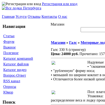
Регистрация или вход
Главная
Услуги
Отзывы
Контакты
О нас
Магазин
Навигация
Статьи
Форум
Магазин
»
Галс
»
Моторные лод
Важное
Галс 330 S (стрингер)
Полезное
Цена: 24000 руб.
Прочитано: 157
Каталог компаний
Надувные 
Каталог файлов
• "скошенн
Каталог видео
• "рубленную" форму носа;
• меньший по ширине кокпит в но
Вопрос-Ответ
• Отличаются более низкой ценой
RSS канал
Опросы
Пол: влаг
Юмор
Упаковка:
распределение веса и лодку прощ
Поиск