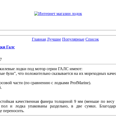
Главная
Лучшие
Популярные
Список
ки Галс
7
килевые лодки под мотор серии ГАЛС имеют:
ые були", что положительно сказывается на их мореходных качес
совой части (по сравнению с лодками ProfMarine).
.
остойкая качественная фанера толщиной 9 мм (меньше по весу 
 пол и лодка упакованы раздельно, в две сумки. Благода
е переносить.