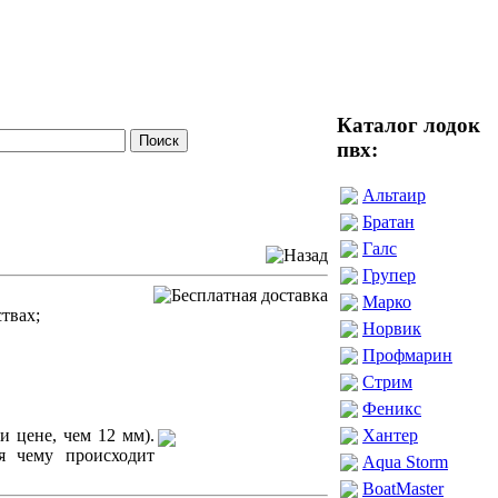
Каталог лодок
пвх:
Альтаир
Братан
Галс
Групер
Марко
твах;
Норвик
Профмарин
Стрим
Феникс
и цене, чем 12 мм).
Хантер
ря чему происходит
Aqua Storm
BoatMaster