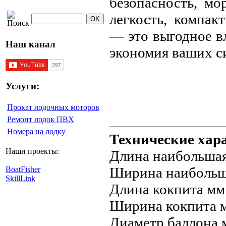
безопасность, мо
легкость, компа
— это выгодное в
Наш канал
экономия ваших с
Услуги:
Прокат лодочных моторов
Ремонт лодок ПВХ
Номера на лодку
Технические хар
Наши проекты:
Длина наибольшая
Ширина наибольш
BoatFisher
SkillLink
Длина кокпита мм
Ширина кокпита м
Диаметр баллона 