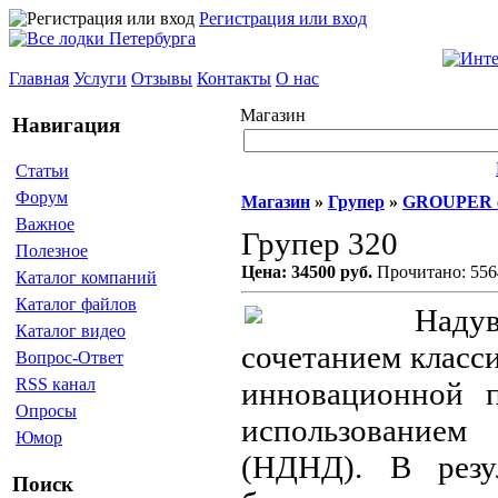
Регистрация или вход
Главная
Услуги
Отзывы
Контакты
О нас
Магазин
Навигация
Статьи
Форум
Магазин
»
Групер
»
GROUPER 
Важное
Групер 320
Полезное
Цена: 34500 руб.
Прочитано: 556
Каталог компаний
Каталог файлов
Наду
Каталог видео
сочетанием класс
Вопрос-Ответ
RSS канал
инновационной 
Опросы
использованием
Юмор
(НДНД). В резу
Поиск