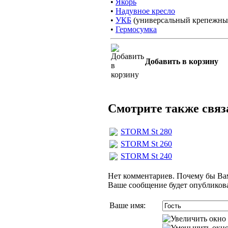
•
Якорь
•
Надувное кресло
•
УКБ
(универсальный крепежныв
•
Гермосумка
Добавить в корзину
Смотрите также свя
STORM St 280
STORM St 260
STORM St 240
Нет комментариев. Почему бы Вам
Ваше сообщение будет опубликова
Ваше имя: