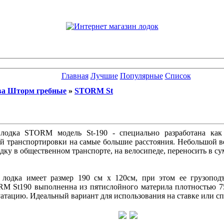
Главная
Лучшие
Популярные
Список
а Шторм гребные
»
STORM St
лодка STORM модель St-190 - специально разработана как
й транспортировки на самые большие расстояния. Небольшой ве
ку в общественном транспорте, на велосипеде, переносить в су
лодка имеет размер 190 см х 120см, при этом ее грузоподъ
RM St190 выполненна из пятислойного материла плотностью 75
уатацию. Идеальный вариант для использования на ставке или сп