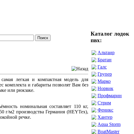
Каталог лодок
пвх:
Альтаир
Братан
Галс
Групер
 самая легкая и компактная модель для
Марко
с комплекта и габариты позволят Вам без
Норвик
мке или рюкзаке.
Профмарин
Стрим
ёмность номинальная составляет 110 кг,
Феникс
0 г/м2 производства Германия (HEYTex),
окойной речке.
Хантер
Aqua Storm
BoatMaster