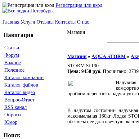
Регистрация или вход
Главная
Услуги
Отзывы
Контакты
О нас
Магазин
Навигация
Статьи
Форум
Магазин
»
AQUA STORM
»
Акв
Важное
STORM St 190
Полезное
Цена: 9450 руб.
Прочитано: 2739
Каталог компаний
Надувная 
Каталог файлов
комфортно
Каталог видео
проблем перевозить надувную лод
Вопрос-Ответ
RSS канал
В надутом состоянии надувная 
Опросы
максимальная 160кг. Лодка STO
обеспечат ее долговечную экспл
Юмор
Поиск