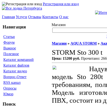
Регистрация или вход
Главная
Услуги
Отзывы
Контакты
О нас
Магазин
Навигация
Статьи
Форум
Магазин
»
AQUA STORM
»
Акв
Важное
STORM Sto 300 t
Полезное
Цена: 15200 руб.
Прочитано: 266
Каталог компаний
Каталог файлов
Наду
Каталог видео
модель Sto 280t
Вопрос-Ответ
RSS канал
требованиям, пол
Опросы
Модель изготовл
Юмор
ПВХ, состоит из д
Поиск