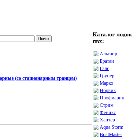
Каталог лодок
пвх:
Альтаир
Братан
Галс
Групер
орные (со стационарным транцем)
Марко
Норвик
Профмарин
Стрим
Феникс
Хантер
Aqua Storm
BoatMaster