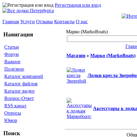
Регистрация или вход
Главная
Услуги
Отзывы
Контакты
О нас
Марко (MarkoBoats)
Навигация
Глав
Статьи
Форум
Магазин
»
Марко (MarkoBoats)
Важное
Полезное
Лодки кресла Зверобо
Каталог компаний
Каталог файлов
Каталог видео
Вопрос-Ответ
RSS канал
Аксессуары к лодк
Опросы
Юмор
Поиск
Обще