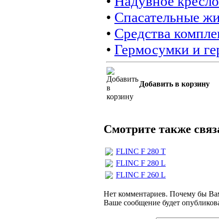
•
Надувное кресло
•
Спасательные ж
•
Средства компле
•
Гермосумки и г
Добавить в корзину
Смотрите также свя
FLINC F 280 T
FLINC F 280 L
FLINC F 260 L
Нет комментариев. Почему бы Вам
Ваше сообщение будет опубликова