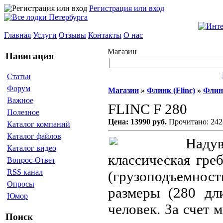
Регистрация или вход
Главная
Услуги
Отзывы
Контакты
О нас
Магазин
Навигация
Статьи
Форум
Магазин
»
Флинк (Flinc)
»
Флинк
Важное
FLINC F 280
Полезное
Цена: 13990 руб.
Прочитано: 242
Каталог компаний
Каталог файлов
Наду
Каталог видео
классическая гре
Вопрос-Ответ
RSS канал
(грузоподъемност
Опросы
размеры (280 дл
Юмор
человек. За счет
Поиск