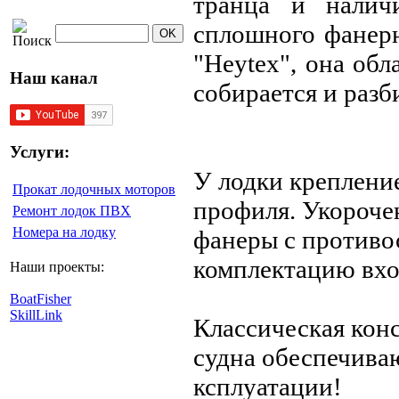
транца и налич
сплошного фанерн
"Heytex", она обл
Наш канал
собирается и разб
Услуги:
У лодки креплени
Прокат лодочных моторов
профиля. Укороче
Ремонт лодок ПВХ
Номера на лодку
фанеры с противо
комплектацию вход
Наши проекты:
BoatFisher
SkillLink
Классическая кон
судна обеспечиваю
ксплуатации!