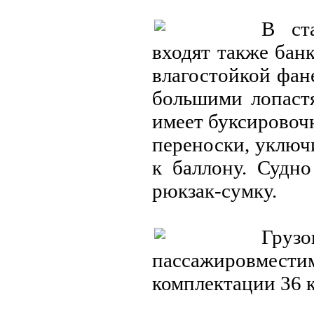
В ст
входят также бан
влагостойкой фан
большими лопастя
имеет буксировоч
переноски, уключ
к баллону. Судн
рюкзак-сумку.
Груз
пассажировмест
комплектации 36 к