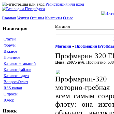
Регистрация или вход
Главная
Услуги
Отзывы
Контакты
О нас
Магазин
Навигация
Статьи
Форум
Магазин
»
Профмарин (ProfMar
Важное
Профмарин 320 Е
Полезное
Цена: 26075 руб.
Прочитано: 638
Каталог компаний
Каталог файлов
Каталог видео
Профмарин-32
Вопрос-Ответ
моторно-гребная
RSS канал
всем самым совр
Опросы
Юмор
флоту: она изго
Поиск
обладает высок