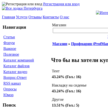
Регистрация или вход
Главная
Услуги
Отзывы
Контакты
О нас
Магазин
Навигация
Статьи
Форум
Магазин
»
Профмарин (ProfMar
Важное
Полезное
Что бы вы хотели ку
Каталог компаний
Каталог файлов
Тент
Каталог видео
43.24% (Гол.: 16)
Вопрос-Ответ
RSS канал
Накладку на сиденье
Опросы
43.24% (Гол.: 16)
Юмор
Другое
Поиск
13.51% (Гол.: 5)