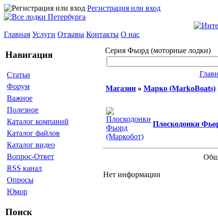
Регистрация или вход
Главная
Услуги
Отзывы
Контакты
О нас
Серия Фьорд (моторные лодки)
Навигация
Глав
Статьи
Форум
Магазин
»
Марко (MarkoBoats)
Важное
Полезное
Каталог компаний
Плоскодонки Фьор
Каталог файлов
Каталог видео
Вопрос-Ответ
Общ
RSS канал
Нет информации
Опросы
Юмор
Поиск