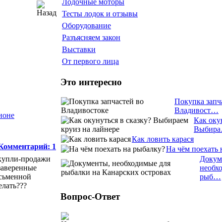
Лодочные моторы
Тесты лодок и отзывы
Оборудование
Разъясняем закон
Выставки
От первого лица
Это интересно
Покупка запч
Владивост…
ионе
Как оку
Выбир
Как ловить карася
Комментарий: 1
На чём поехать 
 купли-продажи
Докум
 заверенные
необх
исьменной
рыб…
елать???
Вопрос-Ответ