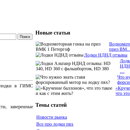
Новые статьи
Водномото
приз ВМ
Лодки НДНД отзывы
Лодк
НДН
…
Что ну
форс
й лодки в ГИМС
«Круче
что эт
Темы статей
ти, заверенные
Новости рынка
Все про лодки пвх