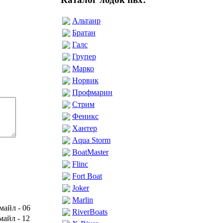
Альтаир
Братан
Галс
Групер
Марко
Норвик
Профмарин
Стрим
Феникс
Хантер
Aqua Storm
BoatMaster
Flinc
Fort Boat
Joker
Marlin
RiverBoats