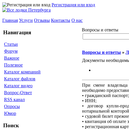
Регистрация или вход
Главная
Услуги
Отзывы
Контакты
О нас
Вопросы и ответы
Навигация
Статьи
Форум
Вопросы и ответы
»
Л
Важное
Документы необходимые
Полезное
Каталог компаний
Каталог файлов
При смене владельца
Каталог видео
необходимо предостави
Вопрос-Ответ
• гражданский паспорт;
RSS канал
• ИНН;
• договор купли-про
Опросы
нотариальной конторой
Юмор
• судовой билет прежне
• квитанция об оплате
Поиск
• регистрационная карт