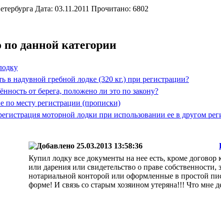
етербурга Дата: 03.11.2011 Прочитано: 6802
 по данной категории
лодку
ь в надувной гребной лодке (320 кг.) при регистрации?
нность от берега, положено ли это по закону?
е по месту регистрации (прописки)
регистрация моторной лодки при использовании ее в другом рег
25.03.2013 13:58:36
Купил лодку все документы на нее есть, кроме договор
или дарения или свидетельство о праве собственности,
нотариальной конторой или оформленные в простой п
форме! И связь со старым хозяином утеряна!!! Что мне д