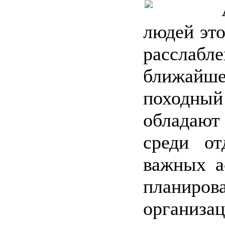
людей эт
расслабле
ближай
походный
обладают
среди о
важных а
планиро
организа