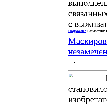
выполне
связанных
с выжива
Подробнее
Разместил: 
Маскиров
незамече
станови
изобрета