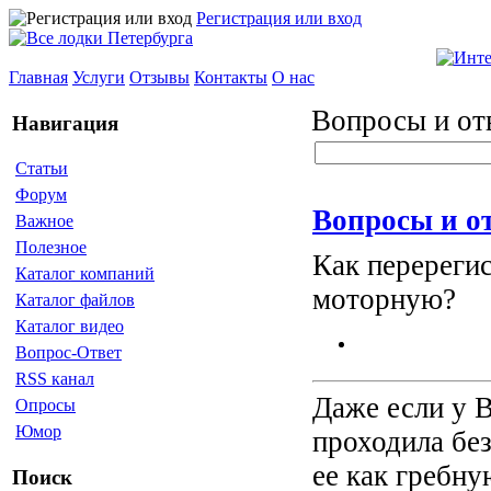
Регистрация или вход
Главная
Услуги
Отзывы
Контакты
О нас
Вопросы и от
Навигация
Статьи
Форум
Вопросы и о
Важное
Полезное
Как перереги
Каталог компаний
моторную?
Каталог файлов
Каталог видео
Вопрос-Ответ
RSS канал
Даже если у В
Опросы
Юмор
проходила бе
ее как гребну
Поиск