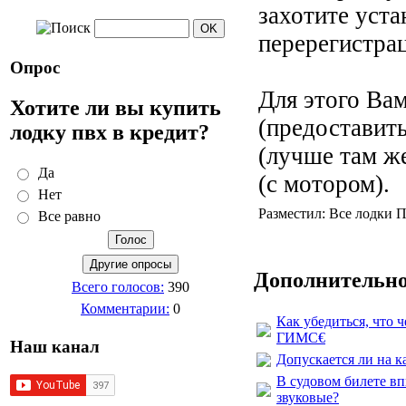
захотите уст
перерегистра
Опрос
Для этого Вам
Хотите ли вы купить
(предоставить
лодку пвх в кредит?
(лучше там же
Да
(с мотором).
Нет
Разместил: Все лодки П
Все равно
Дополнительно
Всего голосов:
390
Комментарии:
0
Как убедиться, что 
ГИМС€
Наш канал
Допускается ли на к
В судовом билете в
звуковые?