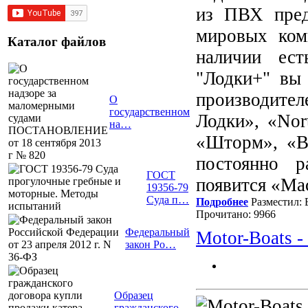
из ПВХ пред
мировых ком
Каталог файлов
наличии ест
"Лодки+" вы
производит
О
государственном
Лодки», «Nor
на…
«Шторм», «B
постоянно 
ГОСТ
появится «Ма
19356-79
Суда п…
Подробнее
Разместил: 
Прочитано: 9966
Федеральный
Motor-Boats 
закон Ро…
Образец
гражданского…