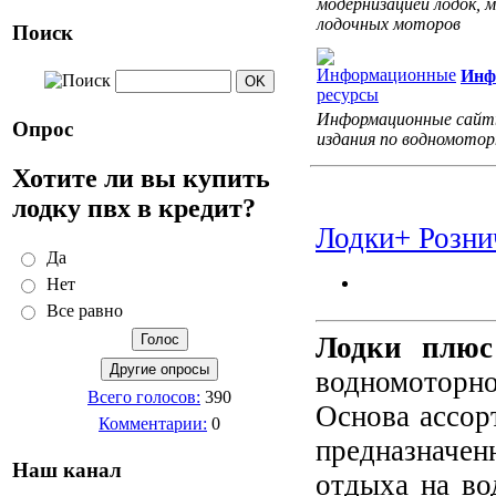
модернизацией лодок, 
лодочных моторов
Поиск
Инф
Информационные сайт
Опрос
издания по водномото
Хотите ли вы купить
лодку пвх в кредит?
Лодки+ Розни
Да
Нет
Все равно
Лодки плюс
водномоторно
Всего голосов:
390
Основа ассор
Комментарии:
0
предназначе
Наш канал
отдыха на во