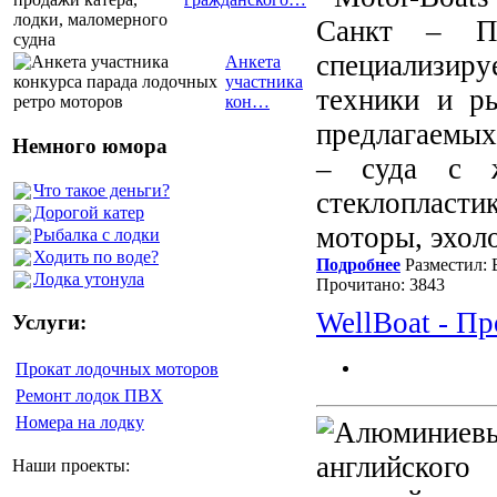
Санкт – Пе
специализиру
Анкета
участника
техники и р
кон…
предлагаемых
Немного юмора
– суда с ж
Что такое деньги?
стеклопласт
Дорогой катер
моторы, эхол
Рыбалка с лодки
Ходить по воде?
Подробнее
Разместил: 
Лодка утонула
Прочитано: 3843
WellBoat - П
Услуги:
Прокат лодочных моторов
Ремонт лодок ПВХ
Номера на лодку
английского
Наши проекты: