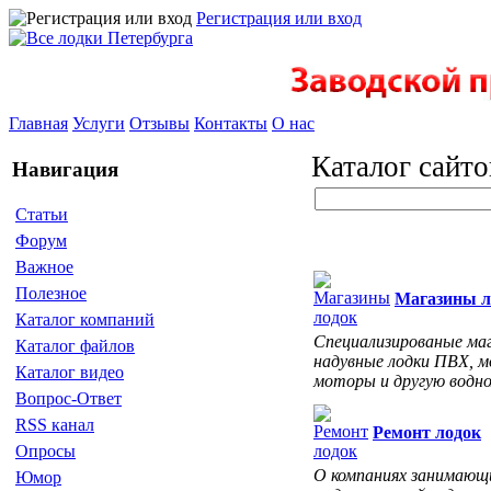
Регистрация или вход
Главная
Услуги
Отзывы
Контакты
О нас
Каталог сайто
Навигация
Статьи
Форум
Важное
Полезное
Магазины л
Каталог компаний
Специализированые ма
Каталог файлов
надувные лодки ПВХ, м
Каталог видео
моторы и другую водн
Вопрос-Ответ
RSS канал
Ремонт лодок
Опросы
О компаниях занимающ
Юмор