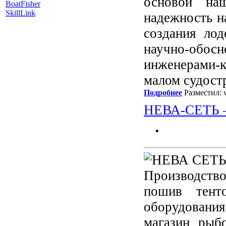
основой наш
BoatFisher
SkillLink
надежность н
создания лод
научно-об
инженерами-к
малом судост
Подробнее
Разместил: w
НЕВА-СЕТЬ –
Производст
пошив тенто
оборудования
магазин рыб