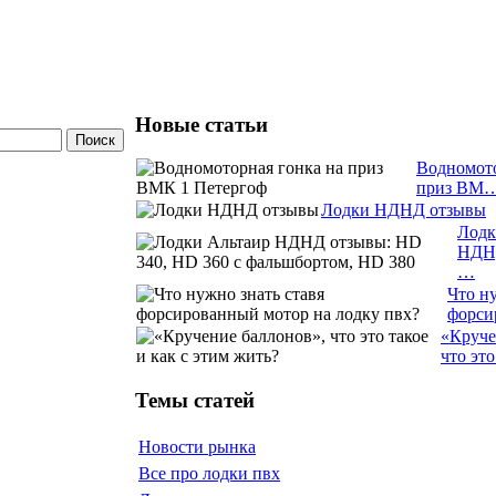
Новые статьи
Водномото
приз ВМ
Лодки НДНД отзывы
Лодк
НДН
…
Что ну
форс
«Круче
что эт
Темы статей
Новости рынка
Все про лодки пвх