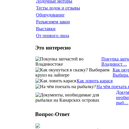
Лодочные моторы
Тесты лодок и отзывы
Оборудование
Разъясняем закон
Выставки
От первого лица
Это интересно
Покупка запч
Владивост…
Как оку
Выбир
Как ловить карася
На чём поехать 
Докум
необх
рыб…
Вопрос-Ответ