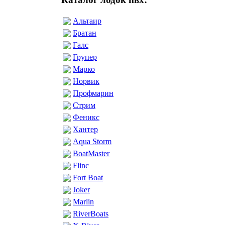
Альтаир
Братан
Галс
Групер
Марко
Норвик
Профмарин
Стрим
Феникс
Хантер
Aqua Storm
BoatMaster
Flinc
Fort Boat
Joker
Marlin
RiverBoats