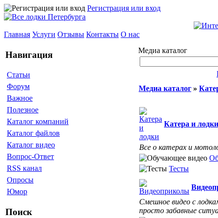
Регистрация или вход
Главная
Услуги
Отзывы
Контакты
О нас
Медиа каталог
Навигация
Статьи
Форум
Медиа каталог
»
Кате
Важное
Полезное
Каталог компаний
Катера и лодк
Каталог файлов
Каталог видео
Все о катерах и мотол
Вопрос-Ответ
Об
RSS канал
Тесты
Опросы
Видеоп
Юмор
Смешное видео с лодка
просто забавные ситуац
Поиск