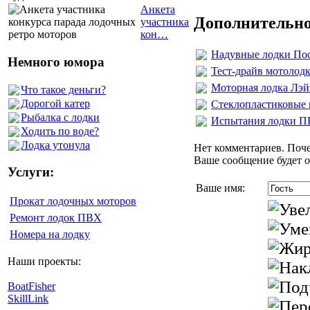
Анкета
Дополнительно
участника
кон…
Надувные лодки Пос
Немного юмора
Тест-драйв мотолод
Моторная лодка Лэй
Что такое деньги?
Дорогой катер
Стеклопластиковые
Рыбалка с лодки
Испытания лодки ПВ
Ходить по воде?
Лодка утонула
Нет комментариев. Поче
Ваше сообщение будет о
Услуги:
Ваше имя:
Прокат лодочных моторов
Ремонт лодок ПВХ
Номера на лодку
Наши проекты:
BoatFisher
SkillLink