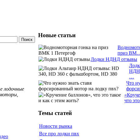
Новые статьи
Водномото
приз ВМ
Лодки НДНД отзывы
Лодк
НДН
…
Что ну
форс
ые лодочные
 моторы,
«Круче
что эт
Темы статей
Новости рынка
Все про лодки пвх
идео