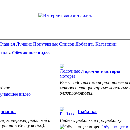
Главная
Лучшие
Популярные
Список
Добавить
Категории
лка
»
Обучающее видео
Лодочные моторы
и
Все о лодочных моторах: подвесн
одках
моторы, стационарные лодочные
электромоторы.
учающее видео
риколы
Рыбалка
ми, катерами, рыбалкой и
Видео о рыбалке и про рыбалку
ии на воде и у воды)))
Обучающее в