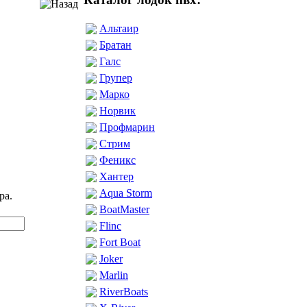
Альтаир
Братан
Галс
Групер
Марко
Норвик
Профмарин
Стрим
Феникс
Хантер
Aqua Storm
ра.
BoatMaster
Flinc
Fort Boat
Joker
Marlin
RiverBoats