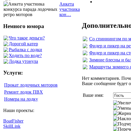
Анкета
участника
кон…
Дополнительно
Немного юмора
Что такое деньги?
Со спиннингом по 
Дорогой катер
Фидер и пикер на рек
Рыбалка с лодки
Фидер и пикер на ст
Ходить по воде?
Зимние блесны и ба
Лодка утонула
Маршруты зимнего с
Услуги:
Нет комментариев. Поче
Ваше сообщение будет о
Прокат лодочных моторов
Ремонт лодок ПВХ
Ваше имя:
Номера на лодку
Наши проекты:
BoatFisher
SkillLink