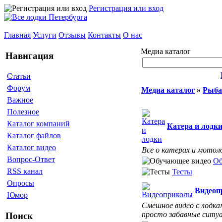
Регистрация или вход
Главная
Услуги
Отзывы
Контакты
О нас
Медиа каталог
Навигация
Статьи
Форум
Медиа каталог
»
Рыба
Важное
Полезное
Каталог компаний
Катера и лодк
Каталог файлов
Каталог видео
Все о катерах и мотол
Вопрос-Ответ
Об
RSS канал
Тесты
Опросы
Видеоп
Юмор
Смешное видео с лодка
просто забавные ситуац
Поиск