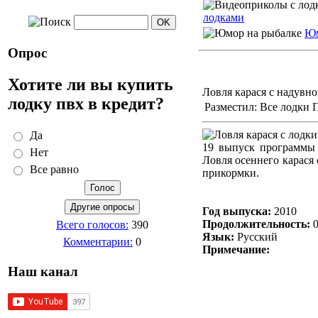
лодками
Юм
Опрос
Хотите ли вы купить
Ловля карася с надувн
лодку пвх в кредит?
Разместил: Все лодки 
Да
19 выпуск программ
Нет
Ловля осеннего карася
Все равно
прикормки.
Год выпуска:
2010
Продолжительность:
0
Всего голосов:
390
Язык:
Русский
Комментарии:
0
Примечание:
Наш канал