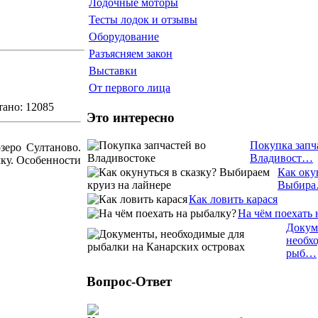
Лодочные моторы
Тесты лодок и отзывы
Оборудование
Разъясняем закон
Выставки
От первого лица
ано: 12085
Это интересно
Покупка запч
зеро Султаново.
Владивост…
чку. Особенности
Как оку
Выбир
Как ловить карася
На чём поехать 
Докум
необх
рыб…
Вопрос-Ответ