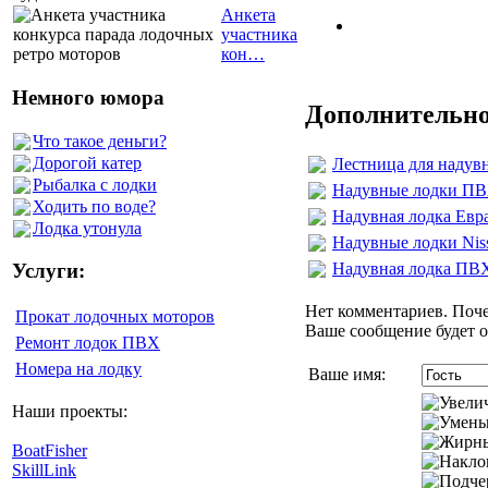
Анкета
участника
кон…
Немного юмора
Дополнительно
Что такое деньги?
Дорогой катер
Лестница для наду
Рыбалка с лодки
Надувные лодки 
Ходить по воде?
Надувная лодка Евр
Лодка утонула
Надувные лодки Nis
Надувная лодка ПВХ
Услуги:
Нет комментариев. Поче
Прокат лодочных моторов
Ваше сообщение будет о
Ремонт лодок ПВХ
Номера на лодку
Ваше имя:
Наши проекты:
BoatFisher
SkillLink