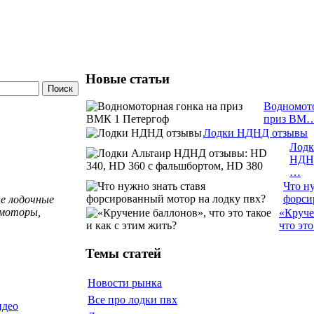
Новые статьи
Водномото
приз ВМ
Лодки НДНД отзывы
Лодк
НДН
…
Что ну
форс
ые лодочные
 моторы,
«Круче
что эт
Темы статей
Новости рынка
Все про лодки пвх
идео