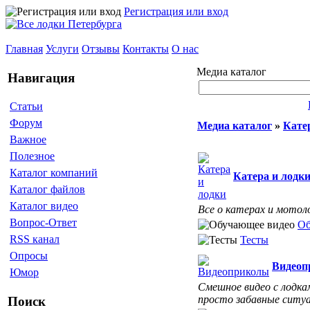
Регистрация или вход
Главная
Услуги
Отзывы
Контакты
О нас
Медиа каталог
Навигация
Статьи
Форум
Медиа каталог
»
Кате
Важное
Полезное
Каталог компаний
Катера и лодк
Каталог файлов
Каталог видео
Все о катерах и мотол
Вопрос-Ответ
Об
RSS канал
Тесты
Опросы
Видеоп
Юмор
Смешное видео с лодка
просто забавные ситуац
Поиск