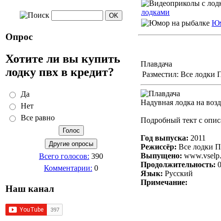
лодками
Юм
Опрос
Хотите ли вы купить
Плавдача
лодку пвх в кредит?
Разместил: Все лодки 
Да
Надувная лодка на во
Нет
Все равно
Подробный тект с опи
Год выпуска:
2011
Режиссёр:
Все лодки П
Выпущено:
www.vselp.
Всего голосов:
390
Продолжительность:
0
Комментарии:
0
Язык:
Русский
Примечание:
Наш канал