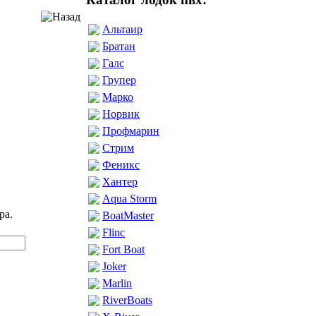
Альтаир
Братан
Галс
Групер
Марко
Норвик
Профмарин
Стрим
Феникс
Хантер
Aqua Storm
ра.
BoatMaster
Flinc
Fort Boat
Joker
Marlin
RiverBoats