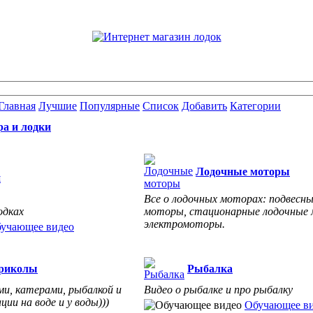
Главная
Лучшие
Популярные
Список
Добавить
Категории
ра и лодки
Лодочные моторы
и
Все о лодочных моторах: подвесн
одках
моторы, стационарные лодочные
электромоторы.
учающее видео
риколы
Рыбалка
ми, катерами, рыбалкой и
Видео о рыбалке и про рыбалку
ии на воде и у воды)))
Обучающее в