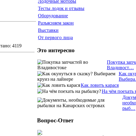
Лодочные моторы
Тесты лодок и отзывы
Оборудование
Разъясняем закон
Выставки
От первого лица
тано: 4119
Это интересно
Покупка запч
Владивост…
Как оку
Выбир
Как ловить карася
На чём поехать 
Докум
необх
рыб…
Вопрос-Ответ