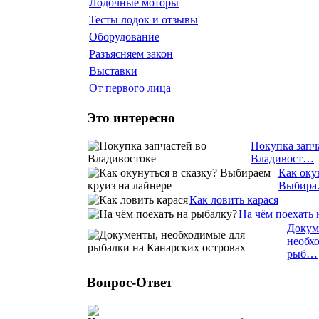
Лодочные моторы
Тесты лодок и отзывы
Оборудование
Разъясняем закон
Выставки
От первого лица
Это интересно
Покупка запч
Владивост…
Как оку
Выбир
Как ловить карася
На чём поехать 
Докум
необх
рыб…
Вопрос-Ответ