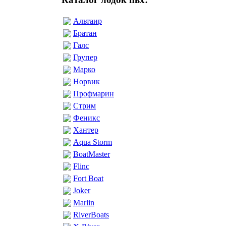
Альтаир
Братан
Галс
Групер
Марко
Норвик
Профмарин
Стрим
Феникс
Хантер
Aqua Storm
BoatMaster
Flinc
Fort Boat
Joker
Marlin
RiverBoats