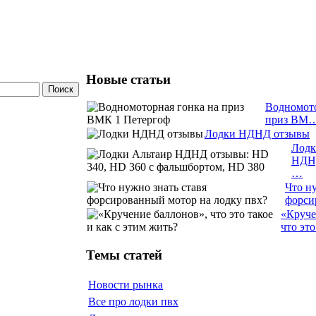
Новые статьи
Водномото
приз ВМ
Лодки НДНД отзывы
Лодк
НДН
…
Что ну
форс
«Круче
что эт
Темы статей
Новости рынка
Все про лодки пвх