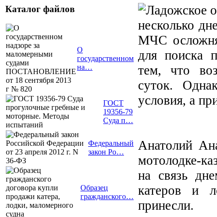
Каталог файлов
несколько дн
МЧС осложня
О
для поиска 
государственном
тем, что во
на…
суток. Одна
условия, а пр
ГОСТ
19356-79
Суда п…
Анатолий Ан
Федеральный
закон Ро…
мотолодке-ка
на связь дн
катеров и л
Образец
гражданского…
принесли.