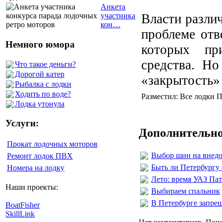
Анкета
Власти разли
участника
кон…
проблеме отв
Немного юмора
которых пр
средства. Но
Что такое деньги?
Дорогой катер
«закрытость»
Рыбалка с лодки
Ходить по воде?
Разместил: Все лодки П
Лодка утонула
Услуги:
Дополнительно
Прокат лодочных моторов
Выбор шин на внед
Ремонт лодок ПВХ
Быть ли Петербургу
Номера на лодку
Лето: время УАЗ Пат
Наши проекты:
Выбираем спальник
В Петербурге запрещ
BoatFisher
SkillLink