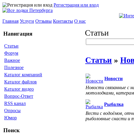
Регистрация или вход
Главная
Услуги
Отзывы
Контакты
О нас
Статьи
Навигация
Статьи
Форум
Статьи
»
Нов
Важное
Полезное
Каталог компаний
Новости
Каталог файлов
Новости связанные с н
Каталог видео
мотолодками, катерам
Вопрос-Ответ
RSS канал
Рыбалка
Опросы
Вести с водоёмов, отч
Юмор
рыболовные снасти и 
Поиск