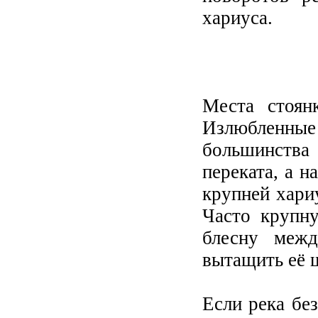
хариуса.
Места стоян
Излюбленны
большинства
переката, а 
крупней хари
Часто крупн
блесну межд
вытащить её 
Если река бе