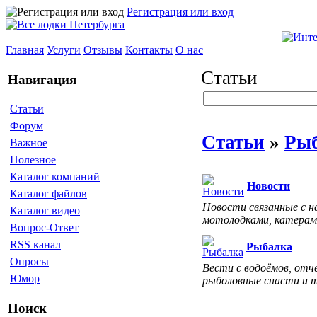
Регистрация или вход
Главная
Услуги
Отзывы
Контакты
О нас
Статьи
Навигация
Статьи
Форум
Статьи
»
Ры
Важное
Полезное
Каталог компаний
Новости
Каталог файлов
Новости связанные с н
Каталог видео
мотолодками, катерам
Вопрос-Ответ
RSS канал
Рыбалка
Опросы
Вести с водоёмов, отч
Юмор
рыболовные снасти и 
Поиск