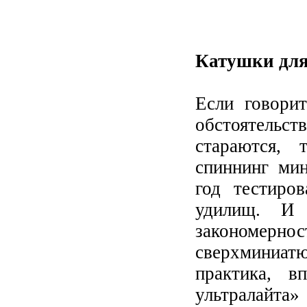
Катушки для
Если говорит
обстоятельс
стараются, 
спиннинг ми
год тестиров
удилищ. И 
закономернос
сверхминиат
практика, в
ультралайт