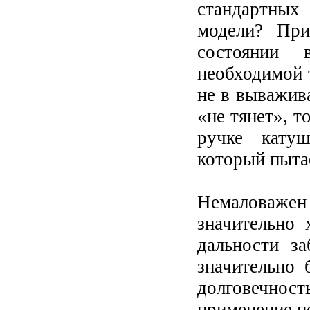
стандартных
модели? При
состоянии 
необходимой 
не в выважив
«не тянет», т
ручке кату
который пытае
Немаловажен
значительно 
дальности з
значительно 
долговечност
применение п