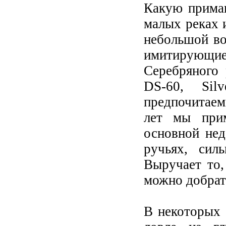
Какую приман
малых реках 
небольшой во
имитирующи
Серебряного 
DS-60, Sil
предпочитае
лет мы при
основной нед
ручьях, сил
Выручает то,
можно добрать
В некоторых 