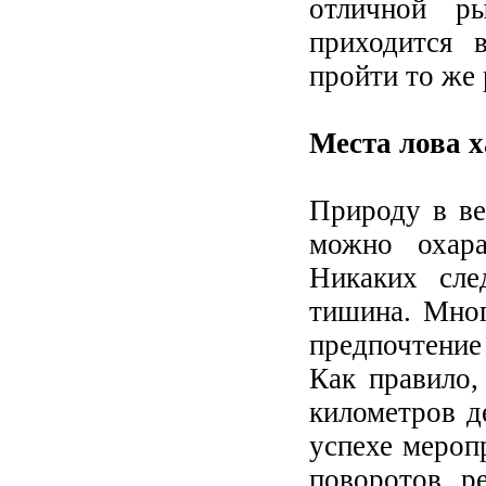
отличной р
приходится 
пройти то же 
Места лова 
Природу в ве
можно охара
Никаких сле
тишина. Мно
предпочтени
Как правило,
километров д
успехе меропр
поворотов р