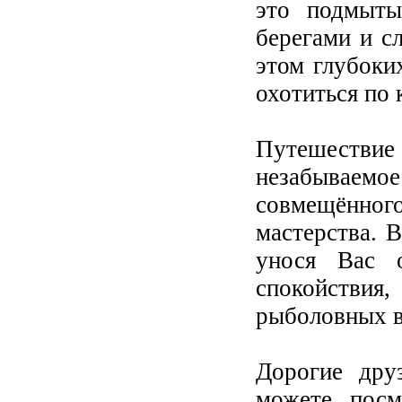
это подмыты
берегами и с
этом глубоких
охотиться по
Путешестви
незабываемое
совмещённо
мастерства. В
унося Вас 
спокойстви
рыболовных 
Дорогие друз
можете посм