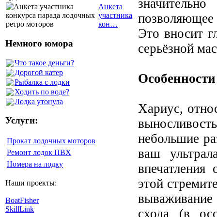
значительн
Анкета
позволяющее 
участника
кон…
Это вносит г
Немного юмора
серьёзной ма
Что такое деньги?
Дорогой катер
Особенности
Рыбалка с лодки
Ходить по воде?
Лодка утонула
Хариус, отно
Услуги:
выносливость
небольшие ра
Прокат лодочных моторов
ваш ультрал
Ремонт лодок ПВХ
Номера на лодку
впечатления 
этой стремит
Наши проекты:
вываживание
BoatFisher
SkillLink
схода (в ос