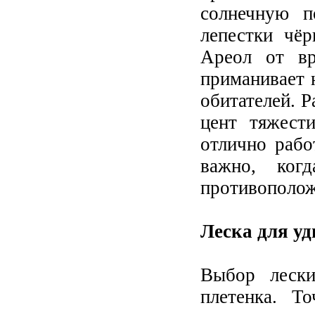
солнечную п
лепестки чёр
Ареол от вр
приманивает 
обитателей. Р
цент тяжест
отлично рабо
важно, ког
противополож
Леска для у
Выбор лески
плетенка. Т