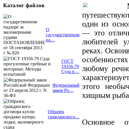
Каталог файлов
путешествую
один из осно
О
— это отлич
государственном
любителей у
на…
реках. Освоив
особенностях
ГОСТ
19356-79
любому речно
Суда п…
характеризуе
этого необы
Федеральный
закон Ро…
хищным рыбам
Образец
гражданского…
Основное 