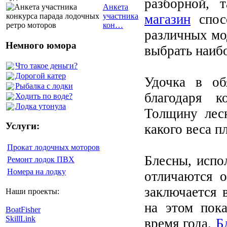
разборной, 
Анкета
магазин
спос
участника
кон…
различных мо
Немного юмора
выбрать наиб
Что такое деньги?
Дорогой катер
Удочка в об
Рыбалка с лодки
благодаря к
Ходить по воде?
Лодка утонула
Толщину лес
Услуги:
какого веса п
Прокат лодочных моторов
Блесны, испо
Ремонт лодок ПВХ
Номера на лодку
отличаются о
заключается 
Наши проекты:
на этом пока
BoatFisher
SkillLink
время года.
Б