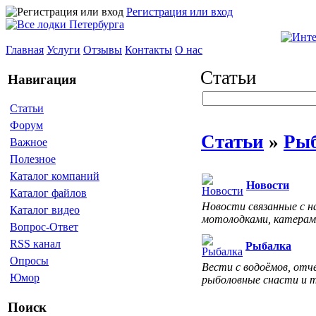
Регистрация или вход
Главная
Услуги
Отзывы
Контакты
О нас
Статьи
Навигация
Статьи
Форум
Статьи
»
Ры
Важное
Полезное
Каталог компаний
Новости
Каталог файлов
Новости связанные с н
Каталог видео
мотолодками, катерам
Вопрос-Ответ
RSS канал
Рыбалка
Опросы
Вести с водоёмов, отч
Юмор
рыболовные снасти и 
Поиск