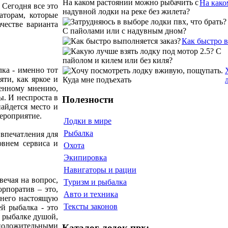
На како
 Сегодня все это
аторам, которые
честве варианта
Как быстро 
лка - именно тот
яти, как яркое и
ненному мнению,
ы. И неспроста в
Полезности
найдется место и
мероприятие.
Лодки в мире
Рыбалка
 впечатления для
овнем сервиса и
Охота
Экипировка
Навигаторы и рации
ечая на вопрос,
Туризм и рыбалка
орпоратив – это,
Авто и техника
 него настоящую
Тексты законов
й рыбалка - это
а рыбалке душой,
 положительными
Каталог лодок пвх: