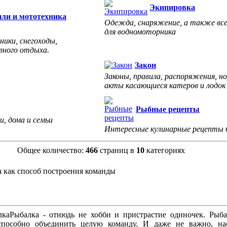
Экипировка
ли и мототехника
Одежда, снаряжение, а также все
для водномоторника
ики, снегоходы,
вного отдыха.
Закон
Законы, правила, распоряжения, 
акты касающиеся катеров и лодок
Рыбные рецепты
и, дома и семьи
Интересные кулинарные рецепты 
Общее количество:
466
страниц в
10
категориях
 как способ построения команды
Рыбалка - отнюдь не хобби и пристрастие одиночек. Рыб
способно объединить целую команду. И даже не важно, нас