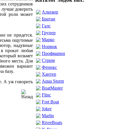
воих сотрудников
го лучше доверить
Альтаир
этой роли может
Братан
Галс
Групер
ие не придется.
Марко
весьма ощутимые
мотор, надувные
Норвик
 в прокат любая
Профмарин
 который возьмет
Стрим
бного места. Для
зможен вариант
Феникс
а базу.
Хантер
Aqua Storm
е. А уж говорить
BoatMaster
Flinc
Fort Boat
Joker
Marlin
RiverBoats