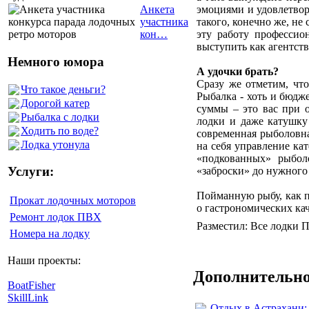
эмоциями и удовлетвор
Анкета
такого, конечно же, не 
участника
эту работу профессио
кон…
выступить как агентств
Немного юмора
А удочки брать?
Сразу же отметим, что
Что такое деньги?
Рыбалка - хоть и бюдж
Дорогой катер
суммы – это вас при 
Рыбалка с лодки
лодки и даже катушку
Ходить по воде?
современная рыболовная
Лодка утонула
на себя управление ка
«подкованных» рыбол
Услуги:
«заброски» до нужного 
Пойманную рыбу, как пр
Прокат лодочных моторов
о гастрономических ка
Ремонт лодок ПВХ
Разместил: Все лодки П
Номера на лодку
Наши проекты:
Дополнительно
BoatFisher
SkillLink
Отдых в Астрахани: