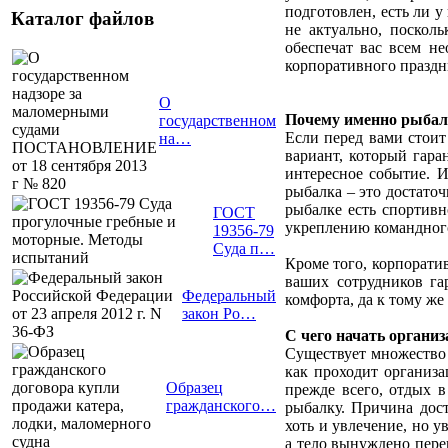
подготовлен, есть ли у
Каталог файлов
не актуально, поскол
обеспечат вас всем н
корпоративного праздн
О
Почему именно рыбал
государственном
Если перед вами стоит
на…
вариант, который гара
интересное событие. И
рыбалка – это достато
рыбалке есть спортивно
ГОСТ
укреплению командного
19356-79
Суда п…
Кроме того, корпоратив
ваших сотрудников га
Федеральный
комфорта, да к тому ж
закон Ро…
С чего начать органи
Существует множество 
как проходит организа
Образец
прежде всего, отдых в
гражданского…
рыбалку. Причина дос
хоть и увлечение, но у
а тело вынуждено пере