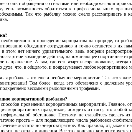
 него опыт обращения со снастями или необходимая экипировка.
ьку есть возможность обратиться к профессиональным организ
еобходимым. Так что рыбалку можно смело рассматривать в ка
ика.
ка?
 необходимость в проведение корпоратива на природе, то рыба
нтированно объединит сотрудников и точно останется в их пам
 в этом нет ничего удивительного, ведь, вопреки распростра
чно азартное командное действо, напоминающее спортивные игр
е направление. А там, где есть азарт и соревнование, всегда 
 духа, что, в общем-то, и подразумевает любое корпоративное 
ная рыбалка - это еще и необычное мероприятие. Так что яркие
рантированы! Тем более, когда это обставлено с должным ур
е подкреплено весомыми рыболовными трофеями.
зацию корпоративной рыбалки?
способов проведения корпоративных мероприятий. Главное, отв
ция корпоративных праздников, исходить из того, что любой к
 неформальной обстановке. Поэтому, не старайтесь сделать из
таточно проста – для подавляющего числа рыболовов-любителе
влечение достаточно энергозатратное. Как правило, отдыхают н
носить невзгоды и лишения. Все это, конечно, компенсируется