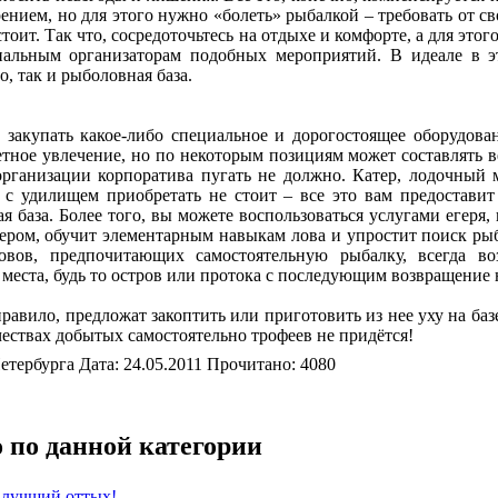
ением, но для этого нужно «болеть» рыбалкой – требовать от с
стоит. Так что, сосредоточьтесь на отдыхе и комфорте, а для это
нальным организаторам подобных мероприятий. В идеале в 
о, так и рыболовная база.
 закупать какое-либо специальное и дорогостоящее оборудован
етное увлечение, но по некоторым позициям может составлять 
организации корпоратива пугать не должно. Катер, лодочный 
 с удилищем приобретать не стоит – все это вам предоставит
 база. Более того, вы можете воспользоваться услугами егеря,
тером, обучит элементарным навыкам лова и упростит поиск ры
овов, предпочитающих самостоятельную рыбалку, всегда во
места, будь то остров или протока с последующим возвращение н
авило, предложат закоптить или приготовить из нее уху на баз
чествах добытых самостоятельно трофеев не придётся!
етербурга Дата: 24.05.2011 Прочитано: 4080
 по данной категории
 лучший оттых!