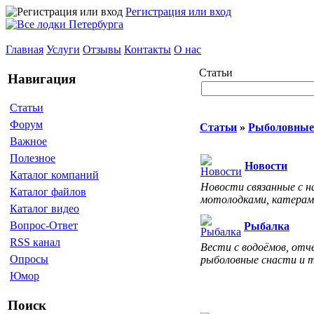
Регистрация или вход
Главная
Услуги
Отзывы
Контакты
О нас
Статьи
Навигация
Статьи
Форум
Статьи
»
Рыболовные 
Важное
Полезное
Новости
Каталог компаний
Новости связанные с н
Каталог файлов
мотолодками, катерам
Каталог видео
Вопрос-Ответ
Рыбалка
RSS канал
Вести с водоёмов, отч
Опросы
рыболовные снасти и 
Юмор
Поиск