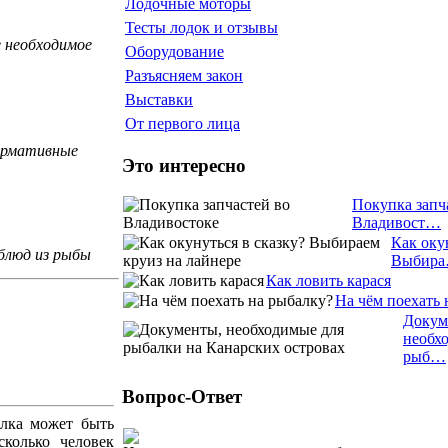
Лодочные моторы
Тесты лодок и отзывы
 необходимое
Оборудование
Разъясняем закон
Выставки
От первого лица
нормативные
Это интересно
Покупка запч
Владивост…
Как оку
блюд из рыбы
Выбир
Как ловить карася
На чём поехать 
Докум
необх
рыб…
Вопрос-Ответ
алка может быть
колько человек