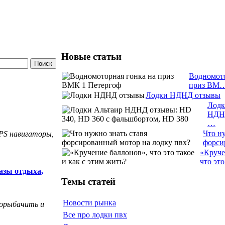
Новые статьи
Водномото
приз ВМ
Лодки НДНД отзывы
Лодк
НДН
…
Что ну
PS навигаторы,
форс
«Круче
что эт
азы отдыха,
Темы статей
Новости рынка
порыбачить и
Все про лодки пвх