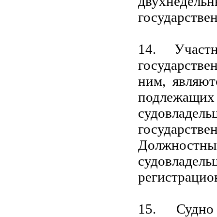
двухнедель
государстве
14. Участ
государстве
ним, являют
подлежащих 
судовлад
государствен
Должностны
судовлад
регистрацио
15. Судн