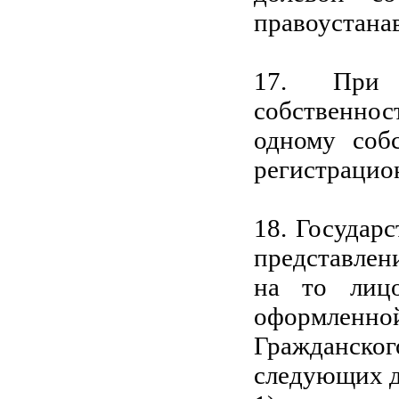
правоустана
17. При 
собственно
одному соб
регистрацио
18. Государ
представлен
на то лицо
оформленн
Гражданск
следующих д