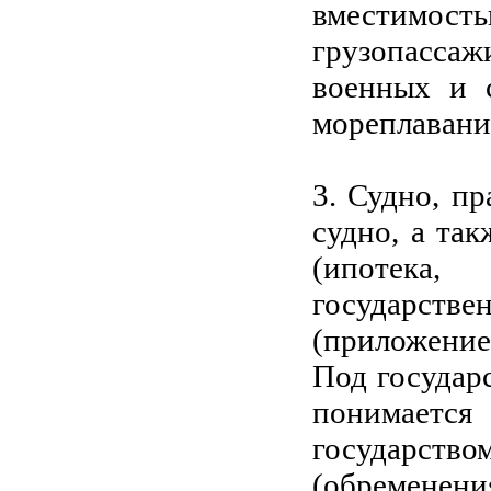
вместимост
грузопасс
военных и с
мореплавани
3. Судно, п
судно, а та
(ипотека,
государст
(приложение 
Под государ
понимает
государс
(обременени