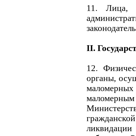
11. Лица, 
администрат
законодател
II. Государ
12. Физиче
органы, осу
маломерных
маломерным
Министерс
гражданско
ликвидаци