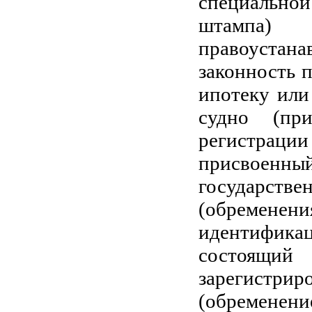
специальной
штампа)
правоустан
законность 
ипотеку или
судно (пр
регистраци
присвоенны
государс
(обременени
идентифика
состоящий
зарегистри
(обременени