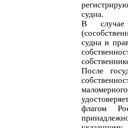
регистрирую
судна.
В случае 
(сособствен
судна и пра
собственно
собственнико
После госу
собственн
маломерного
удостоверя
флагом Ро
принадлеж
указанному