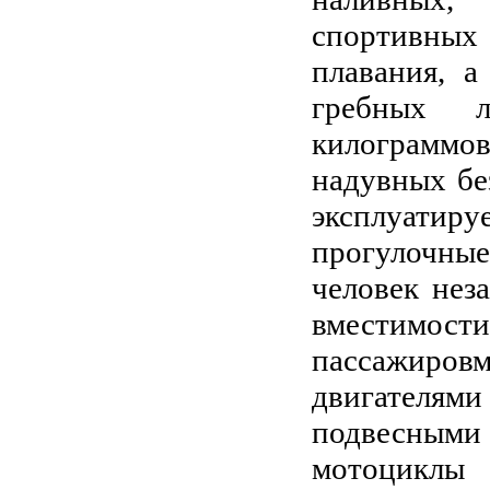
спортивных
плавания, 
гребных л
килограммо
надувных бе
эксплуатиру
прогулочные
человек нез
вместимос
пассажировм
двигателя
подвесными 
мотоциклы