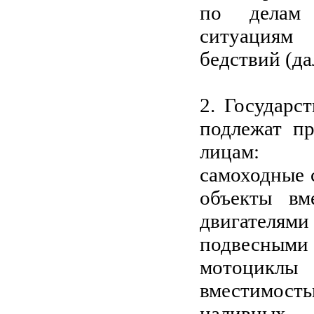
по делам 
ситуациям
бедствий (д
2. Государ
подлежат п
лицам:
самоходные 
объекты вм
двигателям
подвесными 
мотоциклы
вместимост
наливных,