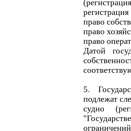
(регистрация
регистрация 
право собст
право хозяйс
право опера
Датой госу
собственн
соответству
5. Государ
подлежат сл
судно (ре
"Государс
ограничени