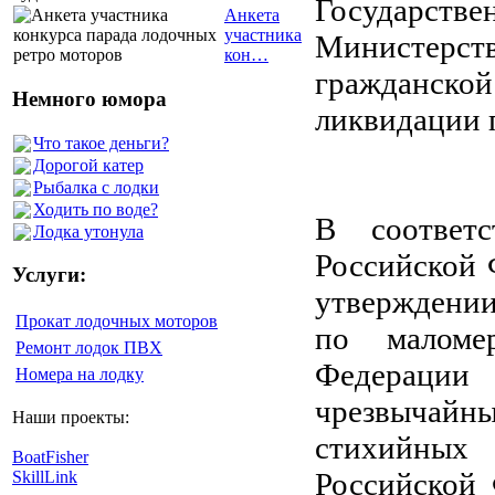
Государств
Анкета
участника
Министерс
кон…
гражданско
Немного юмора
ликвидации 
Что такое деньги?
Дорогой катер
Рыбалка с лодки
Ходить по воде?
В соответс
Лодка утонула
Российской 
Услуги:
утверждении
Прокат лодочных моторов
по маломе
Ремонт лодок ПВХ
Федераци
Номера на лодку
чрезвычайн
Наши проекты:
стихийных 
BoatFisher
Российской 
SkillLink