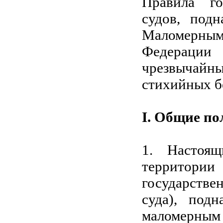
Правила го
судов, под
Маломерн
Федераци
чрезвычайн
стихийных б
I. Общие п
1. Настоя
территор
государстве
суда), под
маломерным 