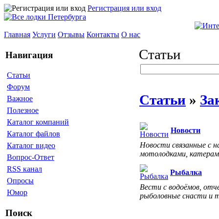
Регистрация или вход
Главная
Услуги
Отзывы
Контакты
О нас
Статьи
Навигация
Статьи
Форум
Статьи
»
За
Важное
Полезное
Каталог компаний
Новости
Каталог файлов
Новости связанные с н
Каталог видео
мотолодками, катерам
Вопрос-Ответ
RSS канал
Рыбалка
Опросы
Вести с водоёмов, отч
Юмор
рыболовные снасти и 
Поиск