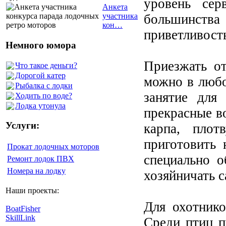
уровень сер
Анкета
большинства 
участника
кон…
приветливост
Немного юмора
Приезжать от
Что такое деньги?
Дорогой катер
можно в любое
Рыбалка с лодки
занятие для
Ходить по воде?
Лодка утонула
прекрасные во
Услуги:
карпа, плот
приготовить
Прокат лодочных моторов
специально о
Ремонт лодок ПВХ
Номера на лодку
хозяйничать с
Наши проекты:
Для охотнико
BoatFisher
SkillLink
Среди птиц п