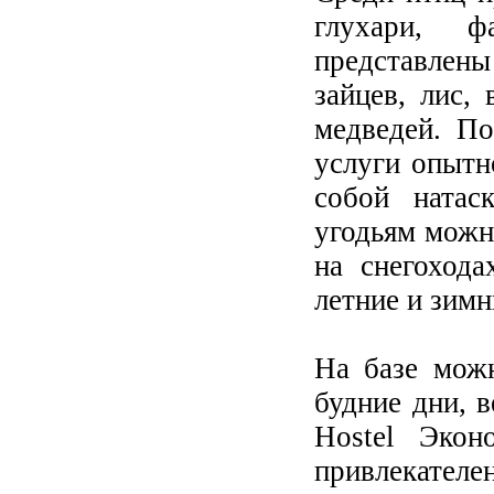
глухари, ф
представлены
зайцев, лис, 
медведей. П
услуги опытн
собой натас
угодьям можн
на снегохода
летние и зим
На базе мож
будние дни, 
Hostel Эко
привлекателе