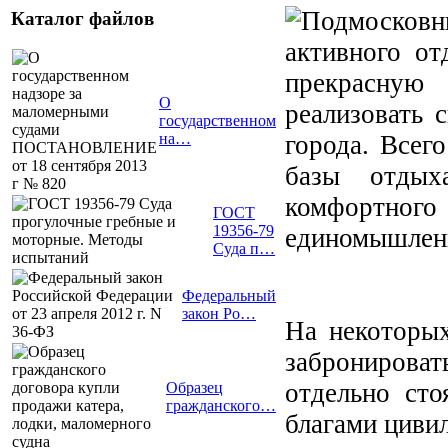
Каталог файлов
активного о
прекрасную 
О
реализовать 
государственном
города. Всег
на…
базы отдых
комфортно
ГОСТ
19356-79
единомышленн
Суда п…
Федеральный
закон Ро…
На некоторых
забронировать
отдельно ст
Образец
гражданского…
благами циви