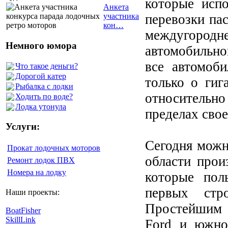
которые исп
Анкета
перевозки пас
участника
кон…
междугородн
Немного юмора
автомобильно
все автомоб
Что такое деньги?
Дорогой катер
только о гиг
Рыбалка с лодки
относительн
Ходить по воде?
Лодка утонула
пределах свое
Услуги:
Сегодня можн
Прокат лодочных моторов
области прои
Ремонт лодок ПВХ
Номера на лодку
которые пол
первых стр
Наши проекты:
Простейшим 
BoatFisher
SkillLink
Ford и южно