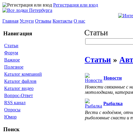
Регистрация или вход
Главная
Услуги
Отзывы
Контакты
О нас
Статьи
Навигация
Статьи
Форум
Статьи
»
Авт
Важное
Полезное
Каталог компаний
Новости
Каталог файлов
Новости связанные с н
Каталог видео
мотолодками, катерам
Вопрос-Ответ
RSS канал
Рыбалка
Опросы
Вести с водоёмов, отч
Юмор
рыболовные снасти и 
Поиск