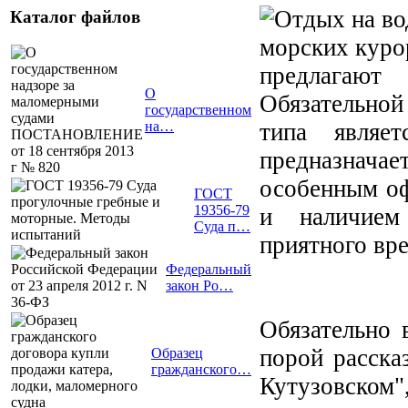
Каталог файлов
морских курор
предлагают 
О
Обязательной
государственном
типа являе
на…
предназначае
особенным оф
ГОСТ
19356-79
и наличием 
Суда п…
приятного вре
Федеральный
закон Ро…
Обязательно 
порой расска
Образец
гражданского…
Кутузовском