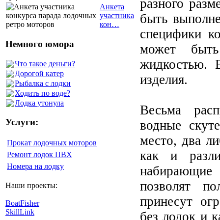
разного разм
Анкета
быть выполне
участника
кон…
специфики ко
Немного юмора
может быть
жидкостью. 
Что такое деньги?
Дорогой катер
изделия.
Рыбалка с лодки
Ходить по воде?
Лодка утонула
Весьма расп
Услуги:
водные скут
место, два л
Прокат лодочных моторов
как и разл
Ремонт лодок ПВХ
Номера на лодку
набирающие 
позволят по
Наши проекты:
принесут огр
BoatFisher
SkillLink
без лодок и 