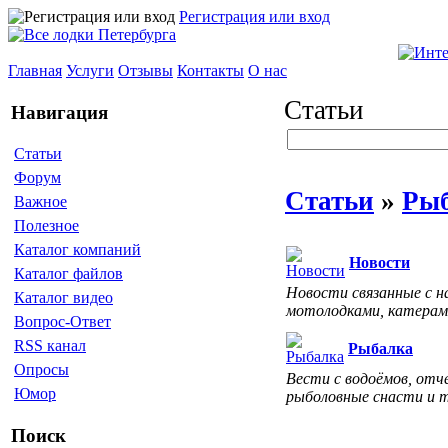
Регистрация или вход
Главная
Услуги
Отзывы
Контакты
О нас
Статьи
Навигация
Статьи
Форум
Статьи
»
Рыб
Важное
Полезное
Каталог компаний
Новости
Каталог файлов
Новости связанные с н
Каталог видео
мотолодками, катерам
Вопрос-Ответ
RSS канал
Рыбалка
Опросы
Вести с водоёмов, отч
Юмор
рыболовные снасти и 
Поиск