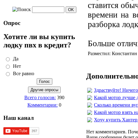
ставится обы
времени на в
Опрос
разборка лодк
Хотите ли вы купить
Больше отлич
лодку пвх в кредит?
Разместил: Константин 
Да
Нет
Все равно
Дополнительно
Здраствуйте! Ничего
Какой мотор лучше д
Всего голосов:
390
Сколько времени ву
Комментарии:
0
Какой мотор взять н
Наш канал
Хочу купить Хантер 
Нет комментариев. Поче
Ваше сообщение будет о