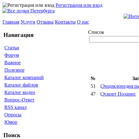
Регистрация или вход
Главная
Услуги
Отзывы
Контакты
О нас
Список
Навигация
Статьи
Форум
Важное
Полезное
Каталог компаний
№
За
Каталог файлов
51
i
Энциклопедия р
Каталог видео
47
i
Эскорт Поларис
Вопрос-Ответ
RSS канал
Опросы
Юмор
Поиск