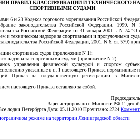
НИИ ПРАВИЛ КЛАССИФИКАЦИИ И ТЕХНИЧЕСКОГО НА
СПОРТИВНЫМИ СУДАМИ
ьями 6 и 23 Кодекса торгового мореплавания Российской Федера
брание законодательства Российской Федерации, 1999, N 1
ельства Российской Федерации от 31 января 2001 г. N 74 "О 
ием и техническом надзоре за спортивными и прогулочными суд
аконодательства Российской Федерации, 2001, N 6, ст. 579) пр
кации спортивных судов (приложение N 1);
ого надзора за спортивными судами (приложение N 2).
ганов управления физической культурой и спортом субъек
сполнению указанные в п. 1 настоящего Приказа нормативные п
ящий Приказ на государственную регистрацию в Минист
.
нием настоящего Приказа оставляю за собой.
Председате
Зарегистрировано в Минюсте РФ 11 декабр
Все лодки Петербурга Дата: 05.11.2010 Прочитано: 2724
Коммент
пограничном режиме на территории Ленинградской области