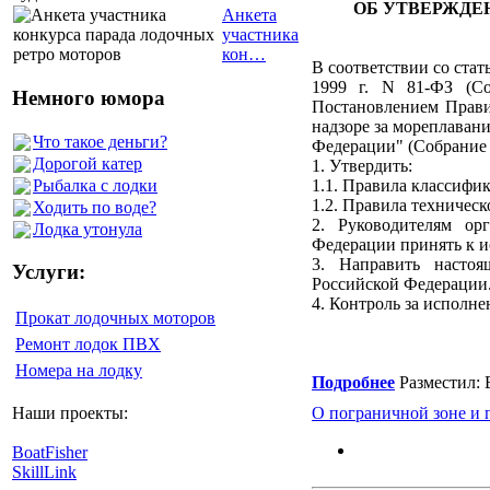
ОБ УТВЕРЖДЕ
Анкета
участника
кон…
В соответствии со стат
1999 г. N 81-ФЗ (Со
Немного юмора
Постановлением Правит
надзоре за мореплаван
Что такое деньги?
Федерации" (Собрание з
Дорогой катер
1. Утвердить:
Рыбалка с лодки
1.1. Правила классифи
1.2. Правила техническ
Ходить по воде?
2. Руководителям ор
Лодка утонула
Федерации принять к и
3. Направить насто
Услуги:
Российской Федерации
4. Контроль за исполне
Прокат лодочных моторов
Ремонт лодок ПВХ
Номера на лодку
Подробнее
Разместил: 
О пограничной зоне и 
Наши проекты:
BoatFisher
SkillLink