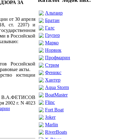
ДЗОРА ЗА
Альтаир
ции от 30 апреля
Братан
8, ст. 2207) и
Галс
государственном
Групер
ами в Российской
иказываю:
Марко
Норвик
Профмарин
тов Российской
Стрим
равовые акты.
Феникс
ерство юстиции
Хантер
Aqua Storm
BoatMaster
ль В.А.ФЕТИСОВ
Flinc
я 2002 г. N 4023
арии
Fort Boat
Joker
Marlin
RiverBoats