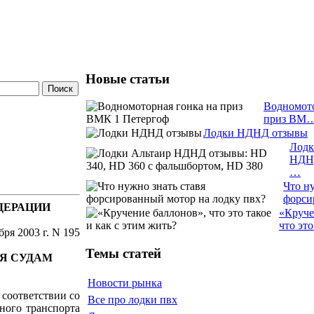
Новые статьи
Водномото
приз ВМ
Лодки НДНД отзывы
Лодк
НДН
…
Что ну
форс
ДЕРАЦИИ
«Круче
что эт
ря 2003 г. N 195
Темы статей
Я СУДАМ
Новости рынка
 соответствии со
Все про лодки пвх
дного транспорта