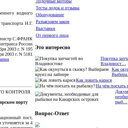
Лодочные моторы
Тесты лодок и отзывы
реннего водного
Оборудование
Разъясняем закон
транспорта Н.Г.
Выставки
От первого лица
нистр С.ФРАНК
интранса России
Это интересно
бря 2003 г. N 195
я 2003 г. N 5181
Покупка запч
арии
Владивост…
Как оку
Выбир
Как ловить карася
На чём поехать 
Докум
ГО КОНТРОЛЯ
необх
рыб…
морском порту
Вопрос-Ответ
мационный пост,
 уточняется за 4
ержит следующие