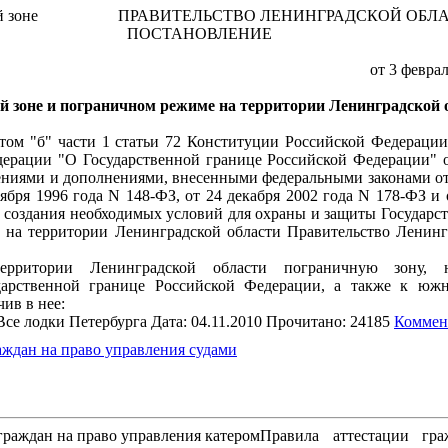
ПРАВИТЕЛЬСТВО ЛЕНИНГРАДСКОЙ ОБЛ
ПОСТАНОВЛЕНИЕ
от 3 февра
й зоне и пограничном режиме на территории Ленинградской 
том "б" части 1 статьи 72 Конституции Российской Федерации,
дерации "О Государственной границе Российской Федерации" о
нениями и дополнениями, внесенными федеральными законами от
оября 1996 года N 148-ФЗ, от 24 декабря 2002 года N 178-ФЗ и
ях создания необходимых условий для охраны и защиты Государ
 на территории Ленинградской области Правительство Ленинг
ерритории Ленинградской области пограничную зону, н
арственной границе Российской Федерации, а также к юж
ив в нее:
Все лодки Петербурга Дата: 04.11.2010 Прочитано: 24185
Коммен
аждан на право управления судами
Правила аттестации гр