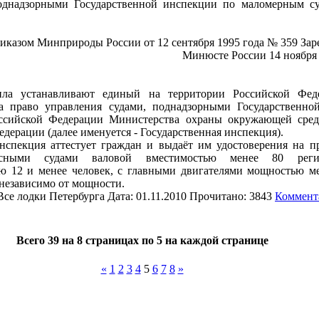
однадзорными Государственной инспекции по маломерным су
казом Минприроды России от 12 сентября 1995 года № 359 Зар
Минюсте России 14 ноября 
ила устанавливают единый на территории Российской Фед
а право управления судами, поднадзорными Государственно
ссийской Федерации Министерства охраны окружающей сре
дерации (далее именуется - Государственная инспекция).
инспекция аттестует граждан и выдаёт им удостоверения на п
ными судами валовой вместимостью менее 80 регис
ю 12 и менее человек, с главными двигателями мощностью м
независимо от мощности.
Все лодки Петербурга Дата: 01.11.2010 Прочитано: 3843
Коммент
Всего 39 на 8 страницах по 5 на каждой странице
«
1
2
3
4
5
6
7
8
»