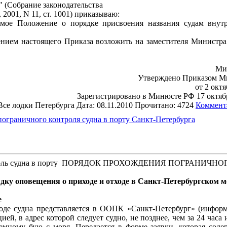
 (Собрание законодательства
2001, N 11, ст. 1001) приказываю:
емое Положение о порядке присвоения названия судам внут
ением настоящего Приказа возложить на заместителя Министра 
Ми
Утверждено Приказом М
от 2 октя
Зарегистрировано в Минюсте РФ 17 октябр
Все лодки Петербурга Дата: 08.11.2010 Прочитано: 4724
Коммент
ограничного контроля судна в порту Санкт-Петербурга
ПОРЯДОК ПРОХОЖДЕНИЯ ПОГРАНИЧНО
дку оповещения о приходе и отходе в Санкт-Петербургском 
е
оде судна представляется в ООПК «Санкт-Петербург» (инфор
ей, в адрес которой следует судно, не позднее, чем за 24 часа и
иемному бую с моря. Передается в форме заявки, которая сод