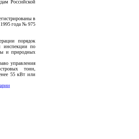
дам Российской
егистрированы в
1995 года № 975
ерации порядок
й инспекции по
ды и природных
раво управления
тровых тонн,
енее 55 кВт или
арии