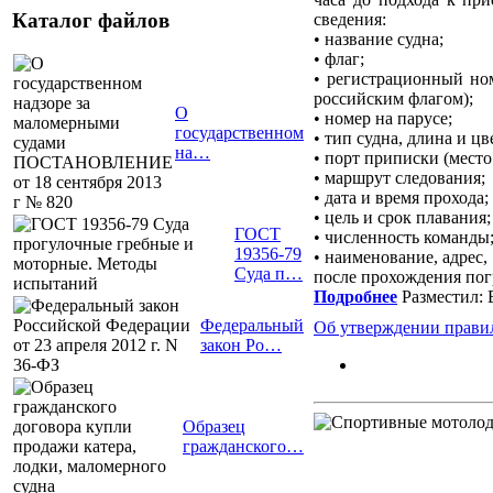
Каталог файлов
сведения:
• название судна;
• флаг;
• регистрационный но
российским флагом);
О
• номер на парусе;
государственном
• тип судна, длина и цв
на…
• порт приписки (место
• маршрут следования;
• дата и время прохода;
• цель и срок плавания;
ГОСТ
• численность команды
19356-79
• наименование, адрес
Суда п…
после прохождения пог
Подробнее
Разместил: 
Федеральный
Об утверждении правил
закон Ро…
Образец
гражданского…