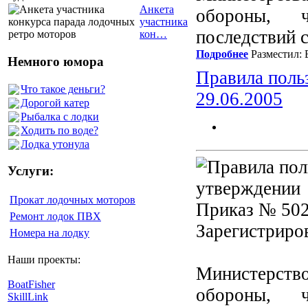
Анкета
обороны, 
участника
последствий 
кон…
Подробнее
Разместил: 
Немного юмора
Правила поль
Что такое деньги?
29.06.2005
Дорогой катер
Рыбалка с лодки
Ходить по воде?
Лодка утонула
Услуги:
утверждении
Прокат лодочных моторов
Приказ № 502
Ремонт лодок ПВХ
Зарегистриро
Номера на лодку
Наши проекты:
Министерство
BoatFisher
обороны, 
SkillLink