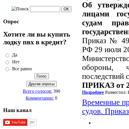
Об утвержд
лицами гос
Опрос
судам пра
государстве
Хотите ли вы купить
Приказ № 499
лодку пвх в кредит?
РФ 29 июля 20
Да
Министерство
Нет
обороны, 
Все равно
последствий 
ПРИКАЗ от 29
Всего голосов:
390
Подробнее
Разместил: 
Комментарии:
0
Временные пр
судов. Прика
Наш канал