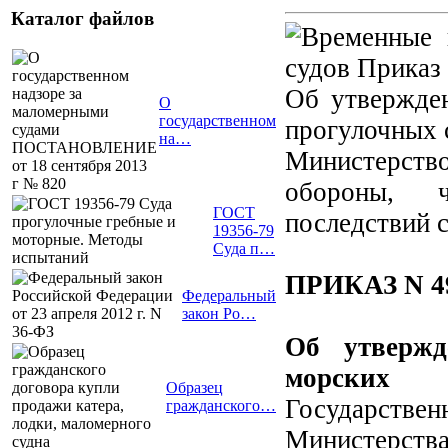
Каталог файлов
Об утвержде
О
государственном
прогулочных 
на…
Министерство
обороны, 
ГОСТ
последствий 
19356-79
Суда п…
ПРИКАЗ N 497
Федеральный
закон Ро…
Об утвержд
морских 
Образец
Государств
гражданского…
Министерства